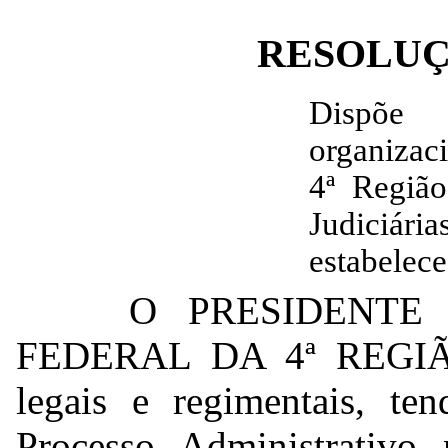
RESOLUÇÃ
Dispõe 
organizac
4ª Regiã
Judiciári
estabelece
O PRESIDENTE
FEDERAL DA 4ª REGIÃO,
legais e regimentais, t
Processo Administrativo 