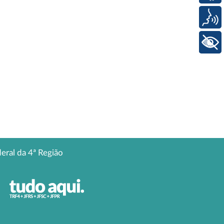
Voz
+ Acessibilidade
deral da 4ª Região