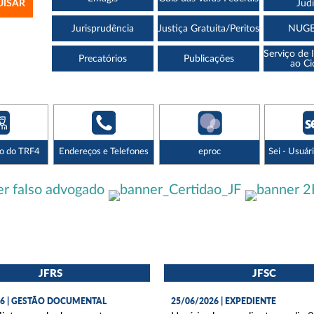
Judi
Jurisprudência
Justiça Gratuita/Peritos
NUG
Serviço de
Precatórios
Publicações
ao C
o do TRF4
Endereços e Telefones
eproc
Sei - Usuár
JFRS
JFSC
26 | GESTÃO DOCUMENTAL
25/06/2026 | EXPEDIENTE