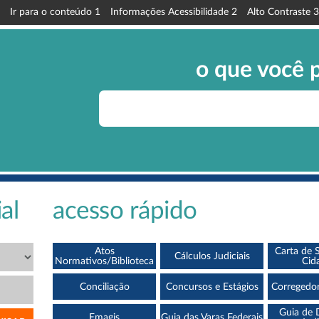
Ir para o conteúdo
1
Informações Acessibilidade
2
Alto Contraste
3
o que você 
al
acesso rápido
Atos
Carta de 
Cálculos Judiciais
Normativos/Biblioteca
Cid
Conciliação
Concursos e Estágios
Corregedor
Guia de 
Emagis
Guia das Varas Federais