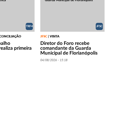
TRF4
JFSC
 CONCILIAÇÃO
JFSC
VISITA
|
balho
Diretor do Foro recebe
ealiza primeira
comandante da Guarda
Municipal de Florianópolis
04/08/2026 - 15:18