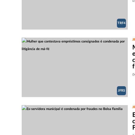
0
TRF4
J
0
JFRS
J