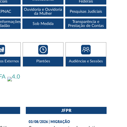
ciais
Federais
Ouvidoria e Ouvidoria
EPNAC
Pesquisas Judiciais
da Mulher
 Informações
Transparência e
Sob Medida
idadão
Prestação de Contas
ios Externos
Plantões
Audiências e Sessões
JFPR
03/08/2026 | MIGRAÇÃO