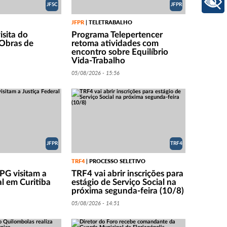
+ Acessibilidade
JFSC
JFPR
JFPR
TELETRABALHO
|
isita do
Programa Telepertencer
 Obras de
retoma atividades com
encontro sobre Equilíbrio
Vida-Trabalho
05/08/2026 - 15:56
JFPR
TRF4
TRF4
PROCESSO SELETIVO
|
PG visitam a
TRF4 vai abrir inscrições para
al em Curitiba
estágio de Serviço Social na
próxima segunda-feira (10/8)
05/08/2026 - 14:51