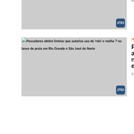
0
JFRS
J
a
3
JFRS