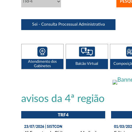
Sei - Consulta Processual Administrativa
Atendimento dos
Balcão Virtual
Composiçã
Gabinetes
avisos da 4ª região
TRF4
23/07/2026 | SISTCON
01/03/20