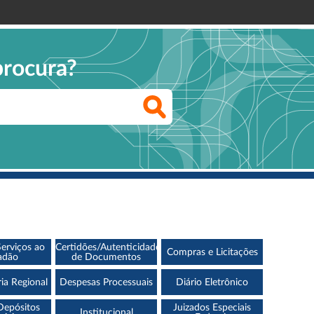
procura?
Serviços ao
Certidões/Autenticidade
Compras e Licitações
adão
de Documentos
ia Regional
Despesas Processuais
Diário Eletrônico
Depósitos
Juizados Especiais
Institucional