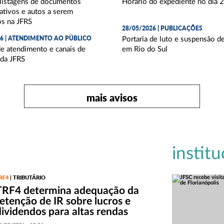
 listagens de documentos
Horário do expediente no dia 
ativos e autos a serem
os na JFRS
28/05/2026 | PUBLICAÇÕES
26 | ATENDIMENTO AO PÚBLICO
Portaria de luto e suspensão d
de atendimento e canais de
em Rio do Sul
 da JFRS
mais avisos
institu
RF4
TRIBUTÁRIO
|
TRF4 determina adequação da
retenção de IR sobre lucros e
dividendos para altas rendas