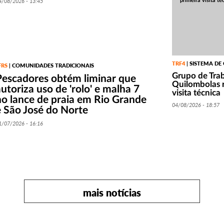
4/08/2026 - 13:45
TRF4
SISTEMA DE
|
FRS
COMUNIDADES TRADICIONAIS
|
Grupo de Tra
Pescadores obtém liminar que
Quilombolas r
utoriza uso de 'rolo' e malha 7
visita técnica
no lance de praia em Rio Grande
04/08/2026 - 18:57
e São José do Norte
1/07/2026 - 16:16
mais notícias