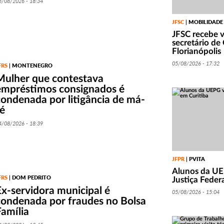
5/08/2026 - 18:34
JFSC
MOBILIDADE
|
JFSC recebe v
secretário de
Florianópolis
05/08/2026 - 17:32
FRS
MONTENEGRO
|
Mulher que contestava
empréstimos consignados é
condenada por litigância de má-
fé
4/08/2026 - 18:39
JFPR
PVITA
|
Alunos da UE
FRS
DOM PEDRITO
|
Justiça Feder
Ex-servidora municipal é
05/08/2026 - 15:04
condenada por fraudes no Bolsa
Família