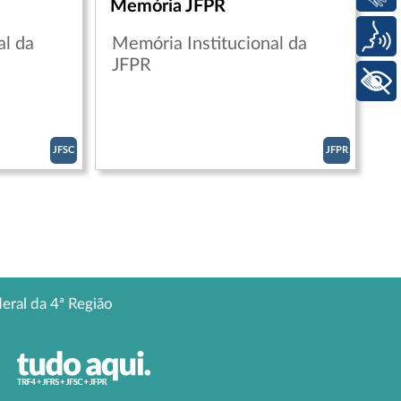
Memória JFPR
Voz
al da
Memória Institucional da
JFPR
+ Acessibilidade
JFSC
JFPR
deral da 4ª Região