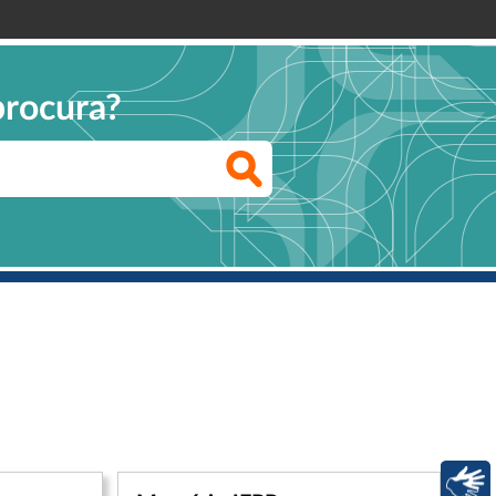
procura?
Libras