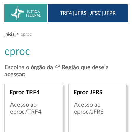
TRF4 | JFRS | JFSC | JFPR
Inicial
>
eproc
eproc
Escolha o órgão da 4ª Região que deseja
acessar:
​​Eproc TRF4
​Eproc JFRS
Acesso ao
Acesso ao
eproc/TRF4
eproc/JFRS