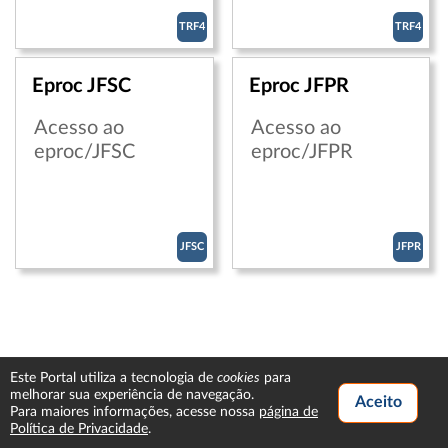
TRF4
TRF4
​Eproc JFSC
Eproc JFPR
Acesso ao
Acesso ao
eproc/JFSC
eproc/JFPR
JFSC
JFPR
cookies
Este Portal utiliza a tecnologia de
para
melhorar sua experiência de navegação.
Para maiores informações, acesse nossa
página de
Política de Privacidade
.