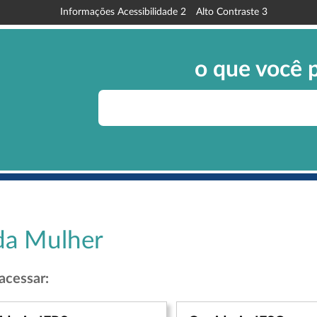
Informações Acessibilidade
2
Alto Contraste
3
o que você 
da Mulher
acessar: