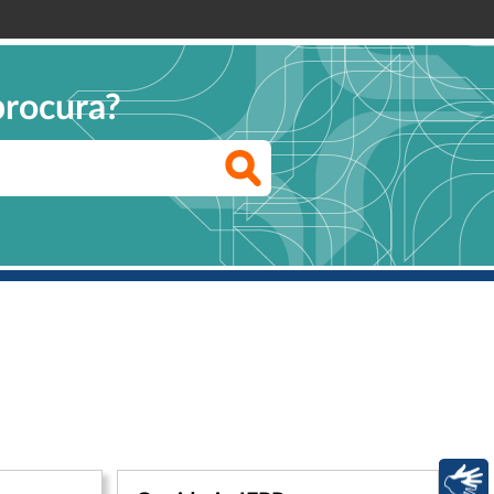
procura?
Libras