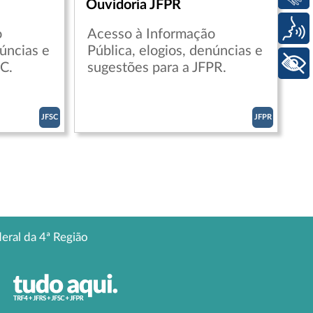
Ouvidoria JFPR
Voz
o
Acesso à Informação
núncias e
Pública, elogios, denúncias e
+ Acessibilidade
C.
sugestões para a JFPR.
JFSC
JFPR
deral da 4ª Região