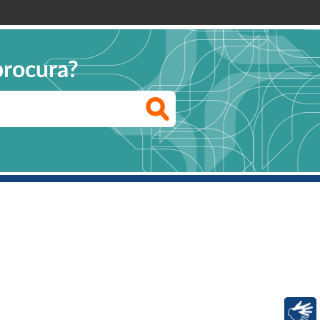
procura?
Libras