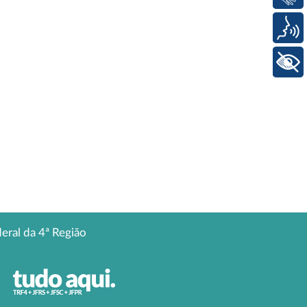
Voz
+ Acessibilidade
deral da 4ª Região