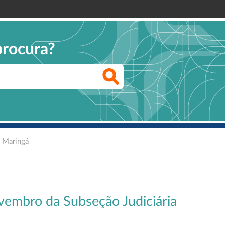
procura?
e Maringá
vembro da Subseção Judiciária