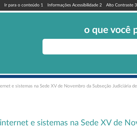
Ir para o conteúdo
1
Informações Acessibilidade
2
Alto Contraste
3
o que você 
ernet e sistemas na Sede XV de Novembro da Subseção Judiciária d
nternet e sistemas na Sede XV de No