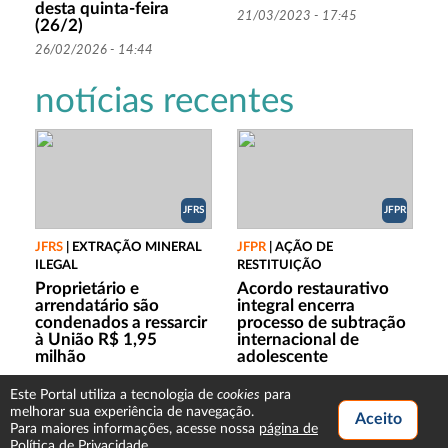
desta quinta-feira
21/03/2023 - 17:45
(26/2)
26/02/2026 - 14:44
notícias recentes
JFRS
JFPR
JFRS
|
EXTRAÇÃO MINERAL
JFPR
|
AÇÃO DE
ILEGAL
RESTITUIÇÃO
Proprietário e
Acordo restaurativo
arrendatário são
integral encerra
condenados a ressarcir
processo de subtração
à União R$ 1,95
internacional de
milhão
adolescente
07/08/2026 - 17:17
07/08/2026 - 15:05
cookies
Este Portal utiliza a tecnologia de
para
melhorar sua experiência de navegação.
Para maiores informações, acesse nossa
página de
Política de Privacidade
.