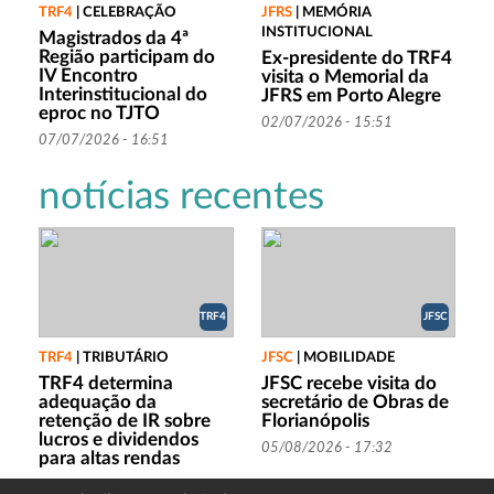
TRF4
|
CELEBRAÇÃO
JFRS
|
MEMÓRIA
INSTITUCIONAL
Magistrados da 4ª
Região participam do
Ex-presidente do TRF4
IV Encontro
visita o Memorial da
Interinstitucional do
JFRS em Porto Alegre
eproc no TJTO
02/07/2026 - 15:51
07/07/2026 - 16:51
notícias recentes
TRF4
JFSC
TRF4
|
TRIBUTÁRIO
JFSC
|
MOBILIDADE
TRF4 determina
JFSC recebe visita do
adequação da
secretário de Obras de
retenção de IR sobre
Florianópolis
lucros e dividendos
05/08/2026 - 17:32
para altas rendas
05/08/2026 - 18:34