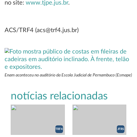
no site:
www.tjpe.jus.br
.
ACS/TRF4 (acs@trf4.jus.br)
Enam aconteceu no auditório da Escola Judicial de Pernambuco (Esmape)
notícias relacionadas
TRF4
JFRS