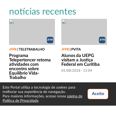
notícias recentes
JFPR
JFPR
JFPR
|
TELETRABALHO
JFPR
|
PVITA
Programa
Alunos da UEPG
Telepertencer retoma
visitam a Justiça
atividades com
Federal em Curitiba
encontro sobre
05/08/2026 - 15:04
Equilíbrio Vida-
Trabalho
05/08/2026 - 15:56
cookies
Este Portal utiliza a tecnologia de
para
melhorar sua experiência de navegação.
Para maiores informações, acesse nossa
página de
Política de Privacidade
.