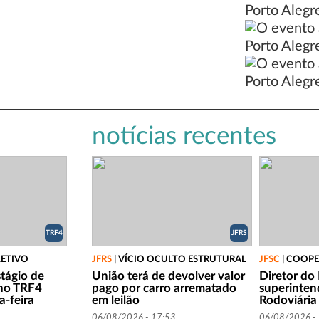
notícias recentes
TRF4
JFRS
LETIVO
JFRS
|
VÍCIO OCULTO ESTRUTURAL
JFSC
|
COOPE
stágio de
União terá de devolver valor
Diretor do
 no TRF4
pago por carro arrematado
superinten
-feira
em leilão
Rodoviária
06/08/2026 - 17:53
06/08/2026 -