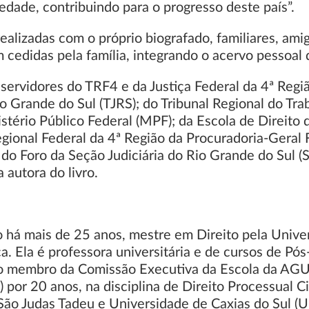
iedade, contribuindo para o progresso deste país”.
realizadas com o próprio biografado, familiares, am
cedidas pela família, integrando o acervo pessoal d
 servidores do TRF4 e da Justiça Federal da 4ª Regi
io Grande do Sul (TJRS); do Tribunal Regional do Tra
stério Público Federal (MPF); da Escola de Direito d
gional Federal da 4ª Região da Procuradoria-Geral F
do Foro da Seção Judiciária do Rio Grande do Sul (S
 autora do livro.
o há mais de 25 anos, mestre em Direito pela Unive
a. Ela é professora universitária e de cursos de P
como membro da Comissão Executiva da Escola da AG
por 20 anos, na disciplina de Direito Processual C
 São Judas Tadeu e Universidade de Caxias do Sul (U