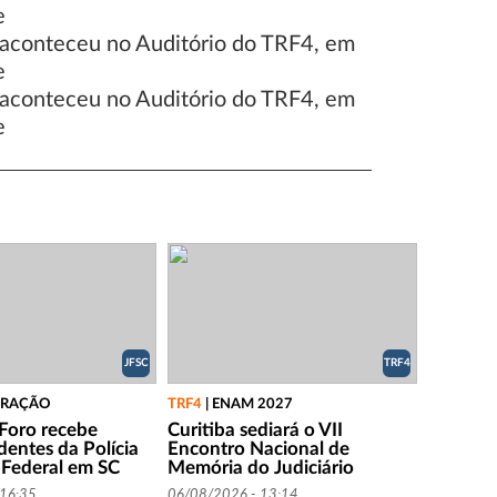
JFSC
TRF4
RAÇÃO
TRF4
|
ENAM 2027
 Foro recebe
Curitiba sediará o VII
dentes da Polícia
Encontro Nacional de
 Federal em SC
Memória do Judiciário
 16:35
06/08/2026 - 13:14