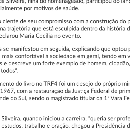
a Silveira, filha do homenageado, participou do la
ialmente por motivos de saúde.
iro ciente de seu compromisso com a construção do 
ma trajetória que está esculpida dentro da história
eclarou Maria Cecília no evento.
 se manifestou em seguida, explicando que optou po
 mais confortável à sociedade em geral, tendo em vis
ís e descreve um forte exemplo de homem, cidadão, p
 todos”.
ento do livro no TRF4 foi um desejo do próprio mini
1967, com a restauração da Justiça Federal de prim
nde do Sul, sendo o magistrado titular da 1ª Vara Fe
Silveira, quando iniciou a carreira, “queria ser pr
 estudos, trabalho e oração, chegou a Presidência 