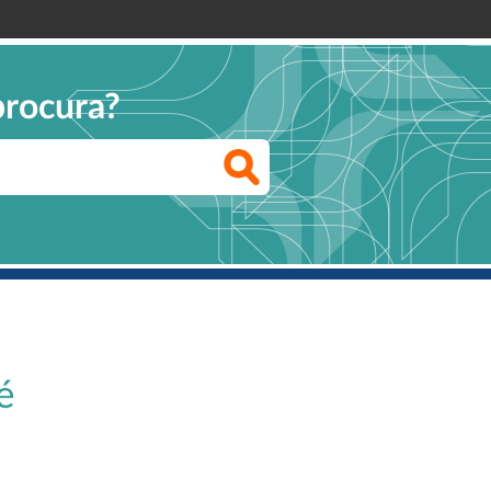
procura?
é