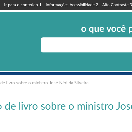
Ir para o conteúdo
1
Informações Acessibilidade
2
Alto Contraste
3
o que você 
e livro sobre o ministro José Néri da Silveira
de livro sobre o ministro Jos