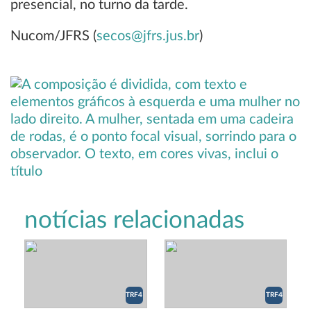
presencial, no turno da tarde.
Nucom/JFRS (
secos@jfrs.jus.br
)
notícias relacionadas
TRF4
TRF4