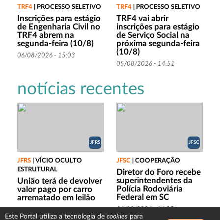
TRF4
|
PROCESSO SELETIVO
TRF4
|
PROCESSO SELETIVO
Inscrições para estágio
TRF4 vai abrir
de Engenharia Civil no
inscrições para estágio
TRF4 abrem na
de Serviço Social na
segunda-feira (10/8)
próxima segunda-feira
(10/8)
06/08/2026 - 15:03
05/08/2026 - 14:51
notícias recentes
JFRS
JFSC
JFRS
|
VÍCIO OCULTO
JFSC
|
COOPERAÇÃO
ESTRUTURAL
Diretor do Foro recebe
superintendentes da
União terá de devolver
Polícia Rodoviária
valor pago por carro
Federal em SC
arrematado em leilão
06/08/2026 - 16:35
06/08/2026 - 17:53
cookies
Este Portal utiliza a tecnologia de
para