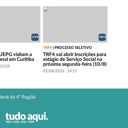
JFPR
TRF4
TRF4
|
PROCESSO SELETIVO
UEPG visitam a
TRF4 vai abrir inscrições para
eral em Curitiba
estágio de Serviço Social na
próxima segunda-feira (10/8)
 15:04
05/08/2026 - 14:51
deral da 4ª Região