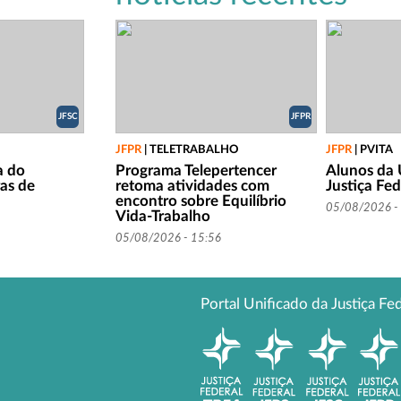
JFSC
JFPR
JFPR
|
TELETRABALHO
JFPR
|
PVITA
a do
Programa Telepertencer
Alunos da 
ras de
retoma atividades com
Justiça Fed
encontro sobre Equilíbrio
05/08/2026 -
Vida-Trabalho
05/08/2026 - 15:56
Portal Unificado da Justiça Fe