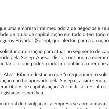
que uma empresa intermediadora de negócios e seu a
de de título de capitalização em todo o território 
guros Privados (Susep), que alertou para a atuação
olicitar autorização para atuar no segmento de cap
erido pela Susep. Apesar disso, continuou a operar d
citário, o que poderia induzir o público a crer que 
i Alves Ribeiro destacou que “o requerimento solic
ação não foi aprovado pela Susep e, assim sendo, a
r títulos de capitalização”. Além disso, ressaltou q
legislação específica.
terial de divulgação, a empresa se apresentava co