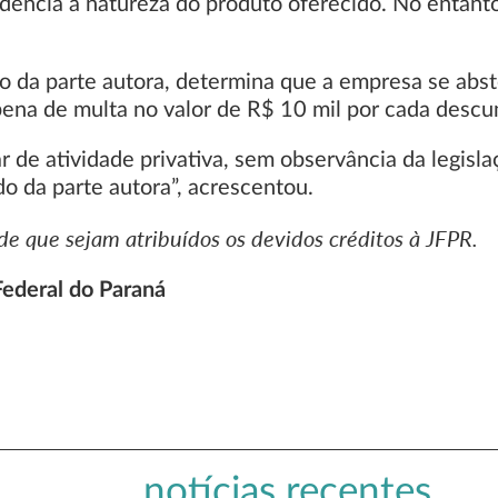
idencia a natureza do produto oferecido. No entanto
o da parte autora, determina que a empresa se abst
b pena de multa no valor de R$ 10 mil por cada des
ar de atividade privativa, sem observância da legisl
o da parte autora”, acrescentou.
e que sejam atribuídos os devidos créditos à JFPR.
Federal do Paraná
notícias recentes