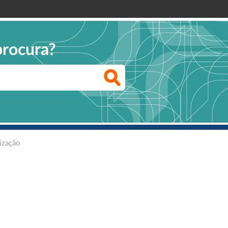
procura?
rização