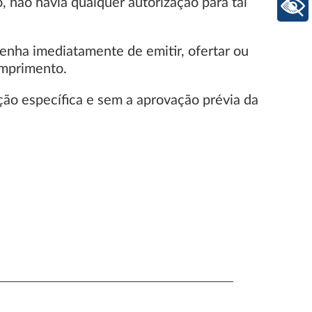
, não havia qualquer autorização para tal
+ Acessibilidade
enha imediatamente de emitir, ofertar ou
cumprimento.
ação específica e sem a aprovação prévia da