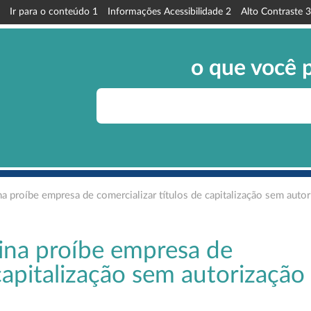
Ir para o conteúdo
1
Informações Acessibilidade
2
Alto Contraste
3
o que você 
na proíbe empresa de comercializar títulos de capitalização sem auto
rina proíbe empresa de
 capitalização sem autorização