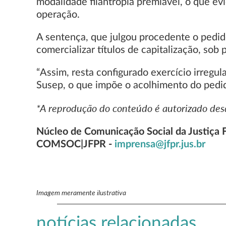
modalidade filantropia premiável, o que ev
operação.
A sentença, que julgou procedente o pedid
comercializar títulos de capitalização, so
“Assim, resta configurado exercício irregul
Susep, o que impõe o acolhimento do pedid
*A reprodução do conteúdo é autorizado desd
Núcleo de Comunicação Social da Justiça 
COMSOC|JFPR -
imprensa@jfpr.jus.br
Imagem meramente ilustrativa
notícias relacionadas