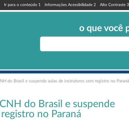
Ir para o conteúdo
1
Informações Acessibilidade
2
Alto Contraste
3
o que você 
CNH do Brasil e suspende aulas de instrutores sem registro no Paraná
a CNH do Brasil e suspende
 registro no Paraná