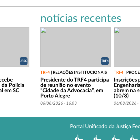
notícias recentes
JFSC
TRF4
TRF4
|
RELAÇÕES INSTITUCIONAIS
TRF4
|
PROCE
recebe
Presidente do TRF4 participa
Inscrições 
 da Polícia
de reunião no evento
Engenharia
al em SC
“Cidade da Advocacia”, em
abrem na s
Porto Alegre
(10/8)
06/08/2026 - 16:03
06/08/2026 -
Portal Unificado da Justiça Fe