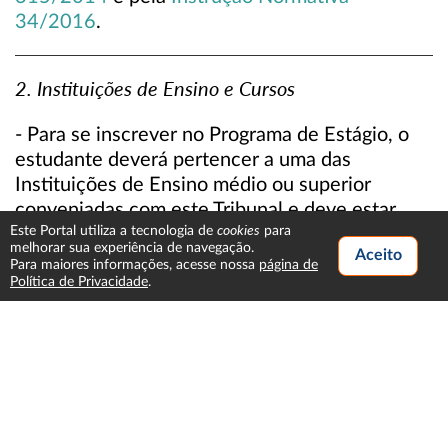
34/2016
.
2. Instituições de Ensino e Cursos
- Para se inscrever no Programa de Estágio, o
estudante deverá pertencer a uma das
Instituições de Ensino médio ou superior
conveniadas com este Tribunal e deve estar
cookies
Este Portal utiliza a tecnologia de
para
regularmente matriculado e freqüentando o
melhorar sua experiência de navegação.
curso.
Para maiores informações, acesse nossa
página de
Política de Privacidade
.
2.1.
Instituições Conveniadas
2.2.
Cursos
3. Local de realização do estágio
- Somente em Porto Alegre.