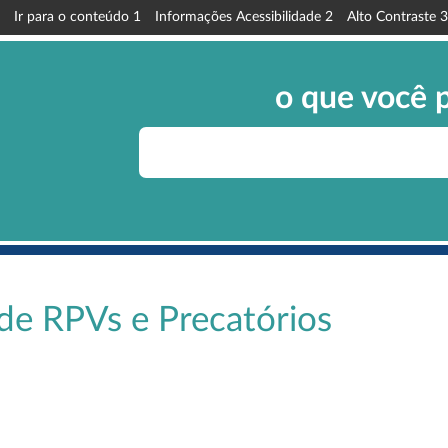
Ir para o conteúdo
1
Informações Acessibilidade
2
Alto Contraste
3
o que você 
de RPVs e Precatórios