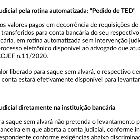
dicial pela rotina automatizada: "Pedido de TED"
, os valores pagos em decorrência de requisições d
transferidos para conta bancária do seu respectivo
ria, em rotina automatizada sem intervenção judicia
processo eletrônico disponível ao advogado que at
/COJEF n.11/2020.
lor liberado para saque sem alvará, o respectivo d
 a conta estará efetivamente disponível para levant
dicial diretamente na instituição bancária
para saque sem alvará não pretenda o levantamento 
inanceira em que aberta a conta judicial, conforme 
spondente conforme exigências abaixo discrimina