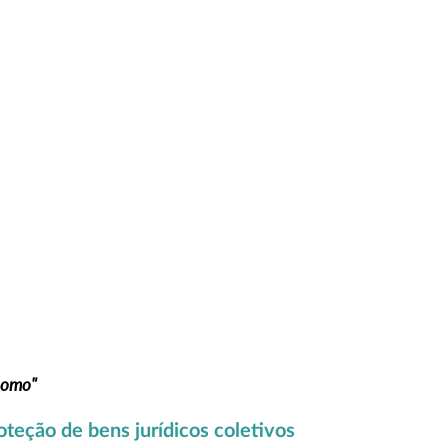
 como"
roteção de bens jurídicos coletivos