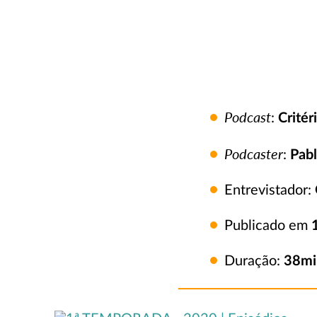
Podcast
:
Critér
Podcaster
:
Pab
Entrevistador:
Publicado em
Duração:
38
mi