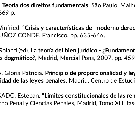
.
Teoria dos direitos fundamentais
, São Paulo, Malh
669 p.
nfried.
“Crisis y características del moderno dere
MUÑOZ CONDE, Francisco, pp. 635-646.
oland (ed).
La teoría del bien jurídico - ¿Fundamen
os dogmático?
, Madrid, Marcial Pons, 2007, pp. 45
Gloria Patricia.
Principio de proporcionalidad y l
idad de las leyes penales
, Madrid, Centro de Estudi
ADO, Esteban.
“Límites constitucionales de las r
o Penal y Ciencias Penales, Madrid, Tomo XLI, fasc