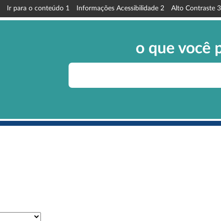
Ir para o conteúdo
1
Informações Acessibilidade
2
Alto Contraste
3
o que você 