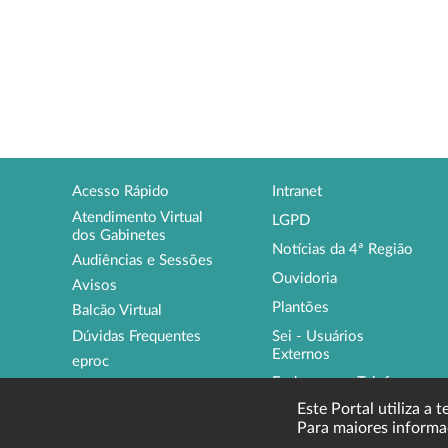
Acesso Rápido
Intranet
Atendimento Virtual
LGPD
dos Gabinetes
Notícias da 4ª Região
Audiências e Sessões
Ouvidoria
Avisos
Plantões
Balcão Virtual
Sei - Usuários
Dúvidas Frequentes
Externos
eproc
Endereços e Telefones
Institucional
Este Portal utiliza a 
Para maiores informa