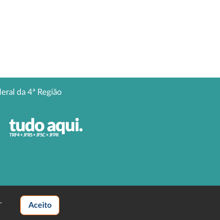
deral da 4ª Região
.