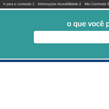
Ir para o conteúdo
1
Informações Acessibilidade
2
Alto Contraste
3
o que você 