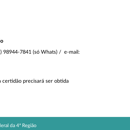
do
1) 98944-7841 (só Whats) / e-mail:
certidão precisará ser obtida
deral da 4ª Região