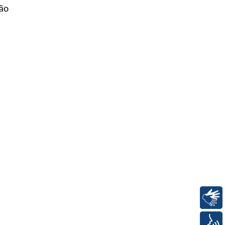
ião
Libras
Voz