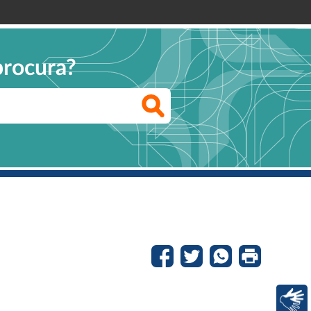
procura?
Libras