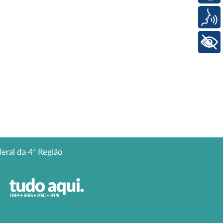
Voz
+ Acessibilidade
deral da 4ª Região