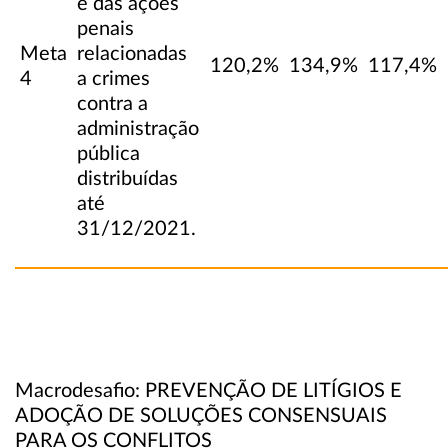
e das ações
penais
Meta
relacionadas
120,2%
134,9%
117,4%
4
a crimes
contra a
administração
pública
distribuídas
até
31/12/2021.
Macrodesafio: PREVENÇÃO DE LITÍGIOS E
ADOÇÃO DE SOLUÇÕES CONSENSUAIS
PARA OS CONFLITOS