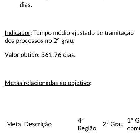
dias.
Indicador
: Tempo médio ajustado de tramitação
dos processos no 2º grau.
Valor obtido: 561,76 dias.
Metas relacionadas ao objetivo
:
4ª
1º G
Meta
Descrição
2º Grau
Região
com