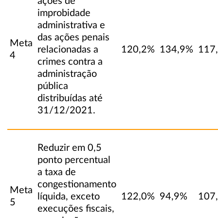
ações de
improbidade
administrativa e
das ações penais
Meta
relacionadas a
120,2%
134,9%
117
4
crimes contra a
administração
pública
distribuídas até
31/12/2021.
Reduzir em 0,5
ponto percentual
a taxa de
congestionamento
Meta
líquida, exceto
122,0%
94,9%
107
5
execuções fiscais,