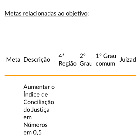
Metas relacionadas ao objetivo
:
4ª
2º
1º Grau
Meta
Descrição
Juiza
Região
Grau
comum
Aumentar o
Índice de
Conciliação
do Justiça
em
Números
em 0,5