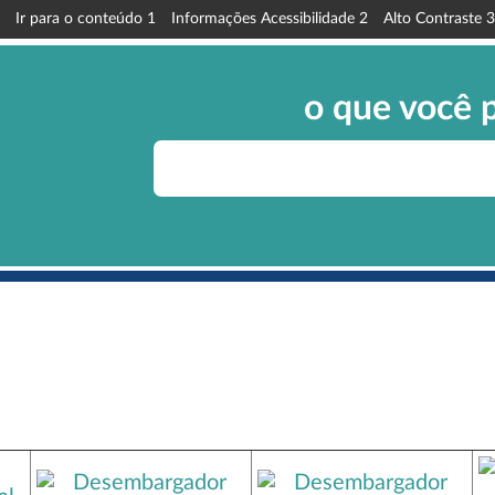
Ir para o conteúdo
1
Informações Acessibilidade
2
Alto Contraste
3
o que você 