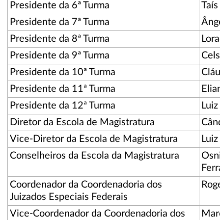
Presidente da 6ª Turma
Taís
Presidente da 7ª Turma
Ânge
Presidente da 8ª Turma
Lora
Presidente da 9ª Turma
Cels
Presidente da 10ª Turma
Cláu
Presidente da 11ª Turma
Elia
Presidente da 12ª Turma
Luiz
Diretor da Escola de Magistratura
Când
Vice-Diretor da Escola de Magistratura
Luiz
Conselheiros da Escola da Magistratura
Osni
Ferr
Coordenador da Coordenadoria dos
Roge
Juizados Especiais Federais
Vice-Coordenador da Coordenadoria dos
Mar