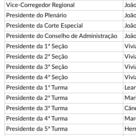
Vice-Corregedor Regional
Joã
Presidente do Plenário
João
Presidente da Corte Especial
João
Presidente do Conselho de Administração
João
Presidente da 1ª Seção
Vivi
Presidente da 2ª Seção
Vivi
Presidente da 3ª Seção
Vivi
Presidente da 4ª Seção
Vivi
Presidente da 1ª Turma
Lea
Presidente da 2ª Turma
Mari
Presidente da 3ª Turma
Când
Presidente da 4ª Turma
Marc
Presidente da 5ª Turma
Herm