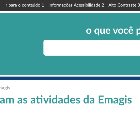
Ir para o conteúdo
1
Informações Acessibilidade
2
Alto Contraste
3
o que você 
magis
m as atividades da Emagis