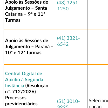
Apoio às Sessões de
(48) 3251-
Julgamento – Santa
1250
Catarina – 9ª e 11ª
Turmas
(41) 3321-
Apoio às Sessões de
6542
Julgamento – Paraná –
10ª e 12ª Turmas
Central Digital de
Auxílio à Segunda
Instância
(Resolução
nº. 712/2026)
Processos
Selecion
(51) 3010-
previdenciários
opção
3925