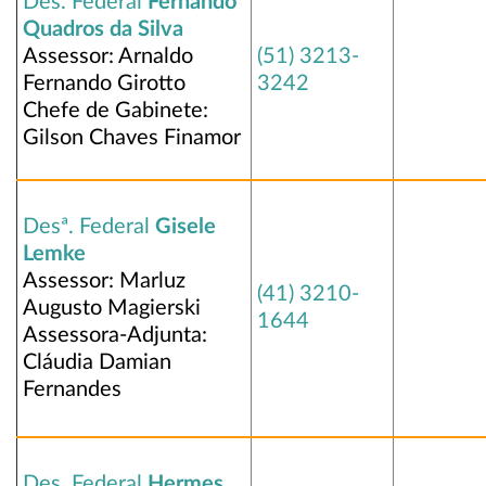
Des. Federal
Fernando
Quadros da Silva
Assessor: Arnaldo
(51) 3213-
Fernando Girotto
3242
Chefe de Gabinete:
Gilson Chaves Finamor
Desª. Federal
Gisele
Lemke
Assessor: Marluz
(41) 3210-
Augusto Magierski
1644
Assessora-Adjunta:
Cláudia Damian
Fernandes
Des. Federal
Hermes