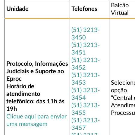
Balcão
Unidade
Telefones
Virtual
(51) 3213-
3450
(51) 3213-
3451
(51) 3213-
Protocolo, Informações
3452
Judiciais e Suporte ao
(51) 3213-
Eproc
3453
Selecion
Horário de
(51) 3213-
opção
atendimento
3454
"Central
telefônico: das 11h às
(51) 3213-
Atendim
19h
3455
Processu
Clique aqui para enviar
(51) 3213-
uma mensagem
3457