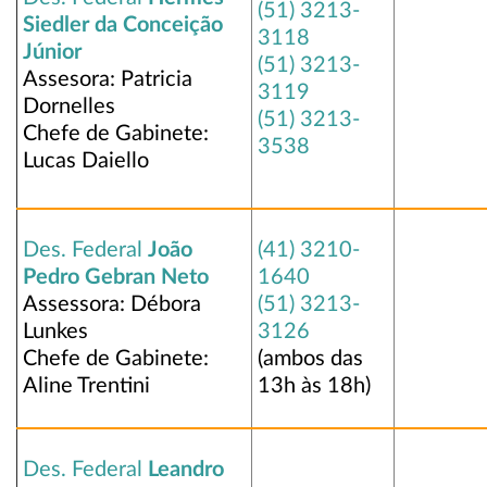
(51) 3213-
Siedler da Conceição
3118
Júnior
(51) 3213-
Assesora: Patricia
3119
Dornelles
(51) 3213-
Chefe de Gabinete:
3538
Lucas Daiello
Des. Federal
João
(41) 3210-
Pedro Gebran Neto
1640
Assessora: Débora
(51) 3213-
Lunkes
3126
Chefe de Gabinete:
(ambos das
Aline Trentini
13h às 18h)
Des. Federal
Leandro