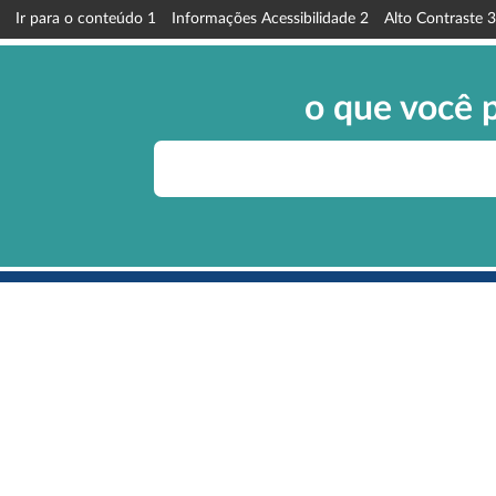
Ir para o conteúdo
1
Informações Acessibilidade
2
Alto Contraste
3
o que você 