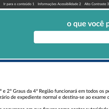
Ir para o conteúdo
1
Informações Acessibilidade
2
Alto Contraste
3
o que você 
 1º e 2º Graus da 4ª Região funcionará em todos os
horário de expediente normal e destina-se ao exame 