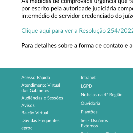
As medidas de comprovada urgência que te
por escrito pela autoridade judiciária com
intermédio de servidor credenciado do juízo
Clique aqui para ver a Resolução 254/202
Para detalhes sobre a forma de contato e 
Acesso Rápido
Intranet
Atendimento Virtual
LGPD
dos Gabinetes
Notícias da 4ª Região
Audiências e Sessões
Ouvidoria
Avisos
Plantões
Balcão Virtual
Sei - Usuários
Dúvidas Frequentes
Externos
eproc