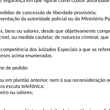
 segurança em que figurar como coator autoridade 
edidos de concessão de liberdade provisória;
esentação da autoridade policial ou do Ministério P
s, bens ou valores, desde que objetivamente compr
 cível, ou medida cautelar, de natureza criminal, qu
da competência dos Juizados Especiais a que se ref
teses acima enumeradas.
me de pedido:
m ou em plantão anterior, nem à sua reconsideração 
ara escuta telefônica;
eiro ou valores;