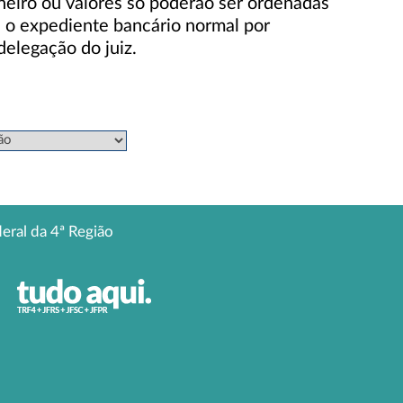
eiro ou valores só poderão ser ordenadas
e o expediente bancário normal por
delegação do juiz.
deral da 4ª Região