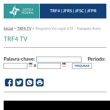
TRF4 | JFRS | JFSC | JFPR
Inicial
>
TRF4 TV
>
Programa Via Legal 635 - Papagaio Arara
TRF4 TV
Palavra-chave:
Período:
a