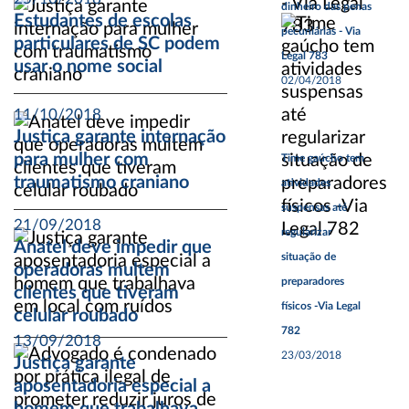
dinheiro das penas
Estudantes de escolas
pecuniárias - Via
particulares de SC podem
Legal 783
usar o nome social
02/04/2018
11/10/2018
Justiça garante internação
para mulher com
Time gaúcho tem
traumatismo craniano
atividades
suspensas até
21/09/2018
regularizar
Anatel deve impedir que
situação de
operadoras multem
preparadores
clientes que tiveram
físicos -Via Legal
celular roubado
782
13/09/2018
23/03/2018
Justiça garante
aposentadoria especial a