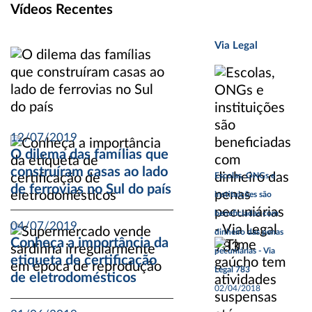
Vídeos Recentes
Via Legal
12/07/2019
O dilema das famílias que
construíram casas ao lado
Escolas, ONGs e
de ferrovias no Sul do país
instituições são
beneficiadas com
04/07/2019
dinheiro das penas
Conheça a importância da
pecuniárias - Via
etiqueta de certificação
Legal 783
de eletrodomésticos
02/04/2018