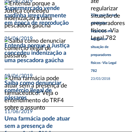
21/06/2019
Supermercado vende
sardinha irregularmente
Time gaúcho tem
em época de reprodução
atividades
suspensas até
21/06/2019
regularizar
Entenda porque a Justiça
situação de
concedeu indenização a
preparadores
uma pescadora gaúcha
físicos -Via Legal
782
19/06/2019
23/03/2018
Saiba como denunciar
comércio ilegal de
pássaros
11/06/2019
Uma farmácia pode atuar
sem a presença de