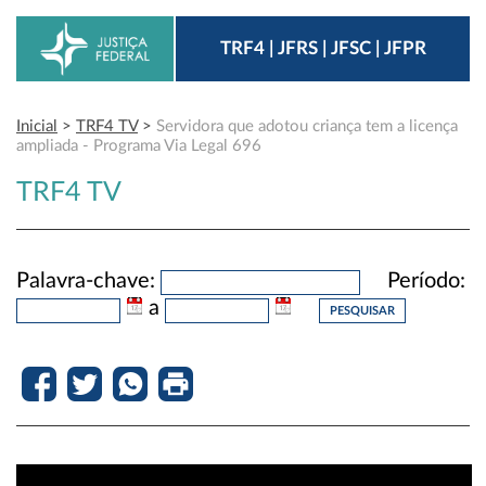
TRF4 | JFRS | JFSC | JFPR
Inicial
>
TRF4 TV
>
Servidora que adotou criança tem a licença
ampliada - Programa Via Legal 696
TRF4 TV
Palavra-chave:
Período:
a