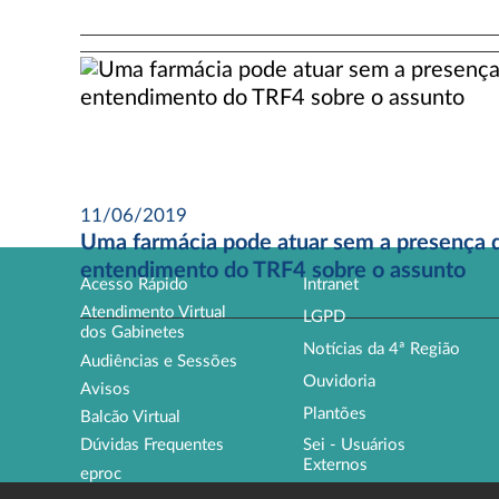
11/06/2019
Uma farmácia pode atuar sem a presença d
entendimento do TRF4 sobre o assunto
Acesso Rápido
Intranet
Atendimento Virtual
LGPD
dos Gabinetes
Notícias da 4ª Região
Audiências e Sessões
Ouvidoria
Avisos
Plantões
Balcão Virtual
Sei - Usuários
Dúvidas Frequentes
Externos
eproc
Endereços e Telefones