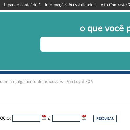
Ir para o conteúdo
1
Informações Acessibilidade
2
Alto Contraste
3
o que você 
buem no julgamento de processos - Via Legal 706
íodo:
a