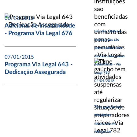
06/11/2015
Adicional de insalubridade
Escolas, ONGs e
- Programa Via Legal 676
instituições são
beneficiadas com
dinheiro das penas
07/01/2015
Programa Via Legal 643 -
pecuniárias - Via
Dedicação Assegurada
Legal 783
02/04/2018
Time gaúcho tem
atividades
suspensas até
regularizar