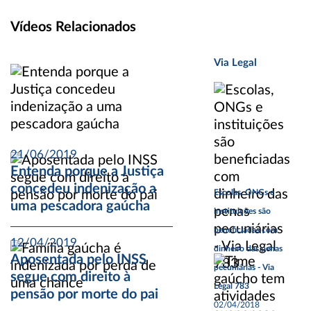
Vídeos Relacionados
Via Legal
21/06/2019
Entenda porque a Justiça
concedeu indenização a
Escolas, ONGs e
uma pescadora gaúcha
instituições são
beneficiadas com
12/04/2019
dinheiro das penas
Aposentada pelo INSS
pecuniárias - Via
segue com direito à
Legal 783
pensão por morte do pai
02/04/2018