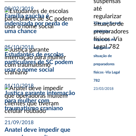
08/02/2019
Família gaúcha é
indenizada por perda de
Time gaúcho tem
uma chance
atividades
suspensas até
25/10/2018
regularizar
Estudantes de escolas
situação de
particulares de SC podem
preparadores
usar o nome social
físicos -Via Legal
782
11/10/2018
23/03/2018
Justiça garante internação
para mulher com
traumatismo craniano
21/09/2018
Anatel deve impedir que