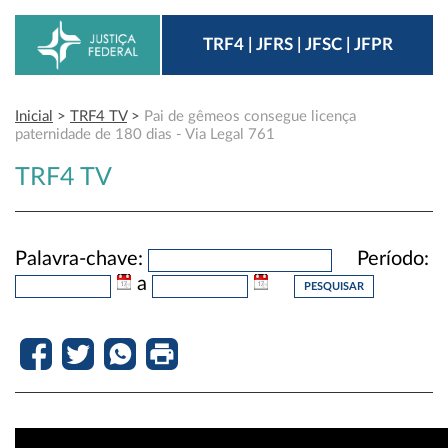
TRF4 | JFRS | JFSC | JFPR
Inicial
>
TRF4 TV
>
Pai de gêmeos consegue licença
paternidade de 180 dias - Via Legal 761
TRF4 TV
Palavra-chave:
Período:
a