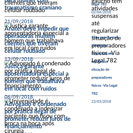
para mulher com
Legal 783
traumatismo craniano
02/04/2018
21/09/2018
Anatel deve impedir que
operadoras multem
Time gaúcho tem
clientes que tiveram
atividades
celular roubado
suspensas até
13/09/2018
regularizar
Justiça garante
situação de
aposentadoria especial a
preparadores
homem que trabalhava
físicos -Via Legal
em local com ruídos
782
06/09/2018
23/03/2018
Advogado é condenado
por prática ilegal de
prometer reduzir juros de
financiamento