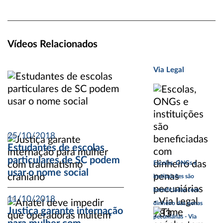
Vídeos Relacionados
Via Legal
25/10/2018
Estudantes de escolas
particulares de SC podem
Escolas, ONGs e
usar o nome social
instituições são
beneficiadas com
11/10/2018
dinheiro das penas
Justiça garante internação
pecuniárias - Via