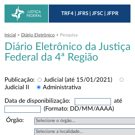
TRF4 | JFRS | JFSC | JFPR
Inicial
>
Diário Eletrônico
>
Pesquisa
Diário Eletrônico da Justiça
Federal da 4ª Região
Publicação:
J
udicial (até 15/01/2021)
Judicial II
A
dministrativa
D
ata de disponibilização:
até
(Formato: DD/MM/AAAA)
Ó
rgão: