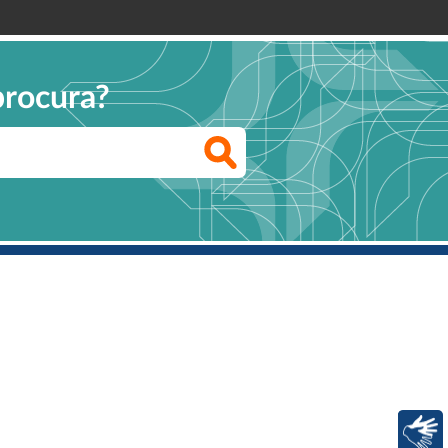
procura?
Libras