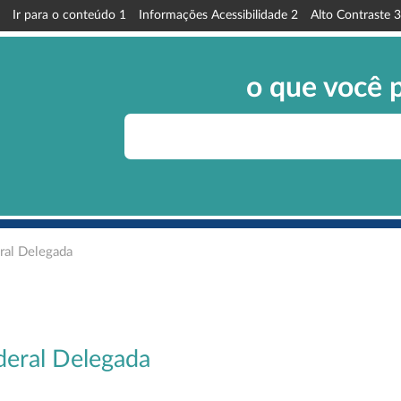
Ir para o conteúdo
1
Informações Acessibilidade
2
Alto Contraste
3
o que você 
al Delegada
eral Delegada