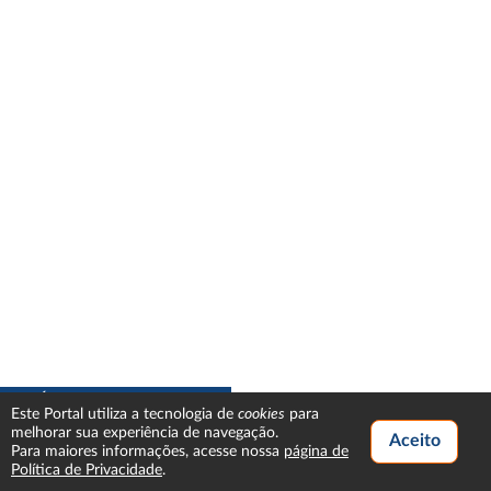
ESTATÍSTICAS JF4 (ACUMULADO 2026)
cookies
Este Portal utiliza a tecnologia de
para
melhorar sua experiência de navegação.
Para maiores informações, acesse nossa
página de
Política de Privacidade
.