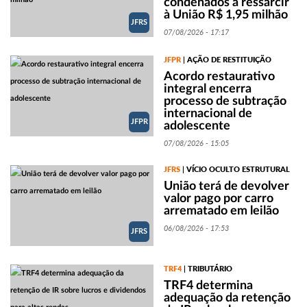
condenados a ressarcir
à União R$ 1,95 milhão
JFRS
07/08/2026 - 17:17
JFPR
AÇÃO DE RESTITUIÇÃO
|
Acordo restaurativo
integral encerra
processo de subtração
internacional de
JFPR
adolescente
07/08/2026 - 15:05
JFRS
VÍCIO OCULTO ESTRUTURAL
|
União terá de devolver
valor pago por carro
arrematado em leilão
06/08/2026 - 17:53
JFRS
TRF4
TRIBUTÁRIO
|
TRF4 determina
adequação da retenção