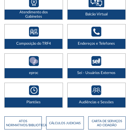
Atendimento dos
Balcão Virtual
Gabinetes
Composição do TRF4
Endereços e Telefones
eproc
Sei - Usuários Externos
Plantões
Audiências e Sessões
ATOS
CARTA DE SERVIÇOS
CÁLCULOS JUDICIAIS
NORMATIVOS/BIBLIOTECA
AO CIDADÃO