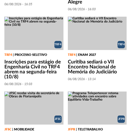
Alegre
06/08/2026 - 16:35
06/08/2026 - 16:03
TRF4
TRF4
TRF4
PROCESSO SELETIVO
TRF4
ENAM 2027
|
|
Inscrições para estágio de
Curitiba sediará o VII
Engenharia Civil no TRF4
Encontro Nacional de
abrem na segunda-feira
Memória do Judiciário
(10/8)
06/08/2026 - 13:14
06/08/2026 - 15:03
JFSC
JFPR
JFSC
MOBILIDADE
JFPR
TELETRABALHO
|
|