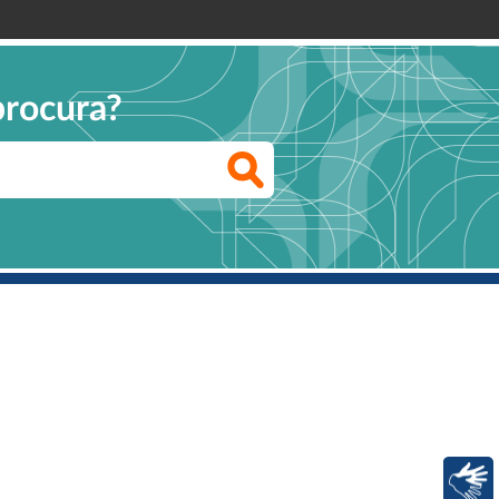
procura?
Libras