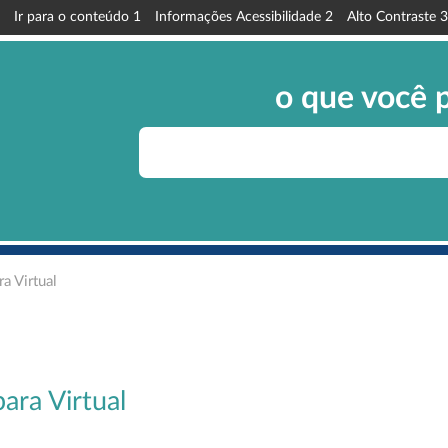
Ir para o conteúdo
1
Informações Acessibilidade
2
Alto Contraste
3
o que você 
a Virtual
ara Virtual