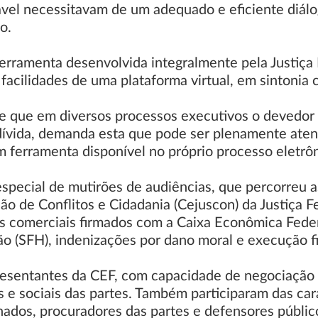
gável necessitavam de um adequado e eficiente diá
o.
ferramenta desenvolvida integralmente pela Justiça
 facilidades de uma plataforma virtual, em sintonia 
o de que em diversos processos executivos o devedor
 dívida, demanda esta que pode ser plenamente ate
 ferramenta disponível no próprio processo eletrôn
especial de mutirões de audiências, que percorreu 
ão de Conflitos e Cidadania (Cejuscon) da Justiça F
s comerciais firmados com a Caixa Econômica Fed
ão (SFH), indenizações por dano moral e execução fi
resentantes da CEF, com capacidade de negociação 
s e sociais das partes. Também participaram das ca
nados, procuradores das partes e defensores públic