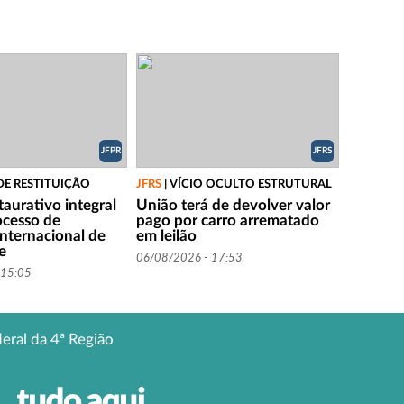
JFPR
JFRS
DE RESTITUIÇÃO
JFRS
|
VÍCIO OCULTO ESTRUTURAL
aurativo integral
União terá de devolver valor
ocesso de
pago por carro arrematado
internacional de
em leilão
te
06/08/2026 - 17:53
 15:05
deral da 4ª Região