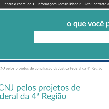
Ir para o conteúdo
1
Informações Acessibilidade
2
Alto Contraste
3
o que você 
J pelos projetos de conciliação da Justiça Federal da 4ª Região
CNJ pelos projetos de
ederal da 4ª Região