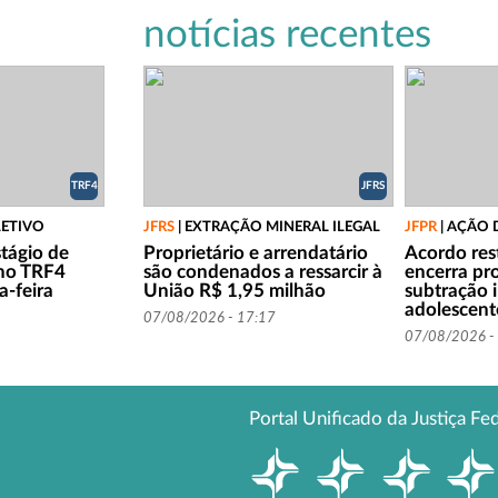
notícias recentes
TRF4
JFRS
LETIVO
JFRS
|
EXTRAÇÃO MINERAL ILEGAL
JFPR
|
AÇÃO 
stágio de
Proprietário e arrendatário
Acordo rest
 no TRF4
são condenados a ressarcir à
encerra pr
-feira
União R$ 1,95 milhão
subtração 
adolescen
07/08/2026 - 17:17
07/08/2026 -
Portal Unificado da Justiça Fe