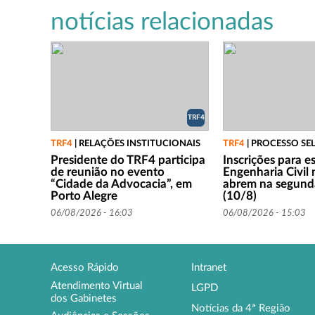
notícias relacionadas
TRF4
TRF4
|
RELAÇÕES INSTITUCIONAIS
TRF4
|
PROCESSO SE
Presidente do TRF4 participa
Inscrições para e
de reunião no evento
Engenharia Civil
“Cidade da Advocacia”, em
abrem na segunda
Porto Alegre
(10/8)
06/08/2026 - 16:03
06/08/2026 - 15:03
Acesso Rápido
Intranet
Atendimento Virtual
LGPD
dos Gabinetes
Notícias da 4ª Região