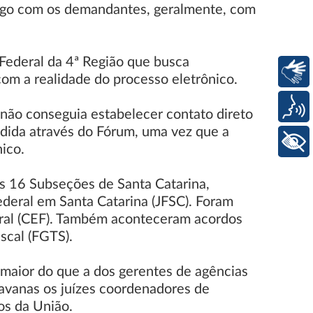
logo com os demandantes, geralmente, com
 Federal da 4ª Região que busca
Libras
com a realidade do processo eletrônico.
Voz
 não conseguia estabelecer contato direto
ndida através do Fórum, uma vez que a
+ Acessibilidade
ico.
as 16 Subseções de Santa Catarina,
ederal em Santa Catarina (JFSC). Foram
eral (CEF). Também aconteceram acordos
scal (FGTS).
maior do que a dos gerentes de agências
ravanas os juízes coordenadores de
os da União.