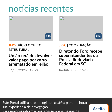
notícias recentes
JFRS
JFSC
JFRS
|
VÍCIO OCULTO
JFSC
|
COOPERAÇÃO
ESTRUTURAL
Diretor do Foro recebe
superintendentes da
União terá de devolver
Polícia Rodoviária
valor pago por carro
Federal em SC
arrematado em leilão
06/08/2026 - 16:35
06/08/2026 - 17:53
cookies
Este Portal utiliza a tecnologia de
para melhorar
sua experiência de navegação.
Para maiores informações, acesse nossa
página de