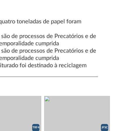
TRF4
JFSC