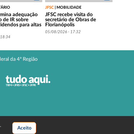
TÁRIO
JFSC
|
MOBILIDADE
rmina adequação
JFSC recebe visita do
o de IR sobre
secretário de Obras de
videndos para altas
Florianópolis
05/08/2026 - 17:32
 18:34
deral da 4ª Região
.