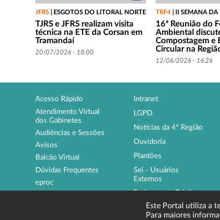
JFRS
|
ESGOTOS DO LITORAL NORTE
TRF4
|
II SEMANA DA
TJRS e JFRS realizam visita
16ª Reunião do 
técnica na ETE da Corsan em
Ambiental discut
Tramandaí
Compostagem e 
Circular na Regiã
20/07/2026 - 18:00
12/06/2026 - 16:26
Acesso Rápido
Intranet
Atendimento Virtual
LGPD
dos Gabinetes
Notícias da 4ª Região
Audiências e Sessões
Ouvidoria
Avisos
Plantões
Balcão Virtual
Sei - Usuários
Dúvidas Frequentes
Externos
eproc
Endereços e Telefones
Institucional
Este Portal utiliza a 
Para maiores informa