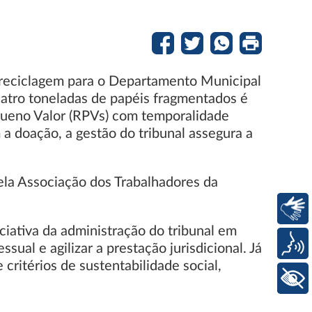
à reciclagem para o Departamento Municipal
atro toneladas de papéis fragmentados é
queno Valor (RPVs) com temporalidade
 doação, a gestão do tribunal assegura a
pela Associação dos Trabalhadores da
Libras
iativa da administração do tribunal em
Voz
al e agilizar a prestação jurisdicional. Já
critérios de sustentabilidade social,
+ Acessibilidade