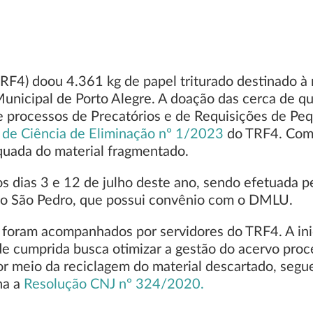
(TRF4) doou 4.361 kg de papel triturado destinado 
nicipal de Porto Alegre. A doação das cerca de qu
e processos de Precatórios e de Requisições de Pe
l de Ciência de Eliminação nº 1/2023
do TRF4. Com a
quada do material fragmentado.
e os dias 3 e 12 de julho deste ano, sendo efetuada 
ico São Pedro, que possui convênio com o DMLU.
foram acompanhados por servidores do TRF4. A inic
 cumprida busca otimizar a gestão do acervo processu
r meio da reciclagem do material descartado, segue 
na a
Resolução CNJ nº 324/2020.