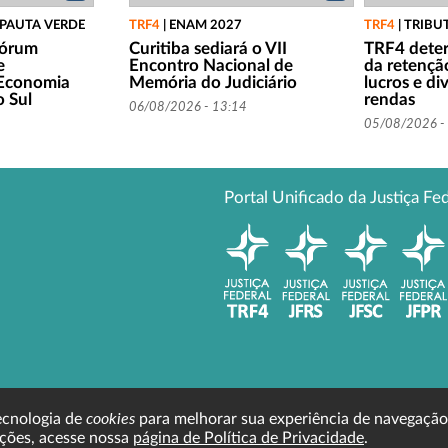
 PAUTA VERDE
TRF4
|
ENAM 2027
TRF4
|
TRIBU
Fórum
Curitiba sediará o VII
TRF4 dete
e
Encontro Nacional de
da retençã
Economia
Memória do Judiciário
lucros e di
o Sul
rendas
06/08/2026 - 13:14
05/08/2026 -
Portal Unificado da Justiça Fe
cookies
tecnologia de
para melhorar sua experiência de navegação
ções, acesse nossa
página de Política de Privacidade
.