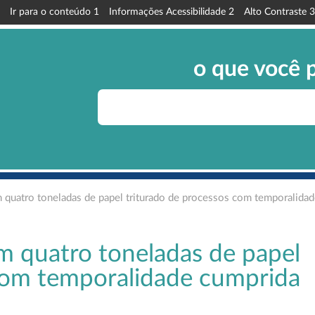
Ir para o conteúdo
1
Informações Acessibilidade
2
Alto Contraste
3
o que você 
 quatro toneladas de papel triturado de processos com temporalida
m quatro toneladas de papel
 com temporalidade cumprida