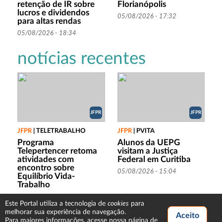
retenção de IR sobre
Florianópolis
lucros e dividendos
05/08/2026 - 17:32
para altas rendas
05/08/2026 - 18:34
notícias recentes
JFPR
JFPR
JFPR
|
TELETRABALHO
JFPR
|
PVITA
Programa
Alunos da UEPG
Telepertencer retoma
visitam a Justiça
atividades com
Federal em Curitiba
encontro sobre
05/08/2026 - 15:04
Equilíbrio Vida-
Trabalho
05/08/2026 - 15:56
cookies
Este Portal utiliza a tecnologia de
para
melhorar sua experiência de navegação.
Para maiores informações, acesse nossa
página de