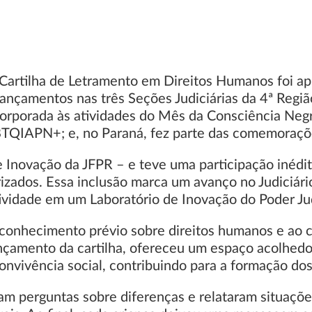
a Cartilha de Letramento em Direitos Humanos foi a
lançamentos nas três Seções Judiciárias da 4ª Região
incorporada às atividades do Mês da Consciência Ne
BTQIAPN+; e, no Paraná, fez parte das comemoraçõe
Inovação da JFPR – e teve uma participação inédita:
rizados. Essa inclusão marca um avanço no Judiciário
ividade em um Laboratório de Inovação do Poder Jud
onhecimento prévio sobre direitos humanos e ao co
lançamento da cartilha, ofereceu um espaço acolhed
onvivência social, contribuindo para a formação dos 
am perguntas sobre diferenças e relataram situaçõ