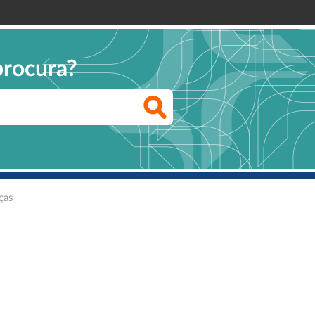
procura?
ças