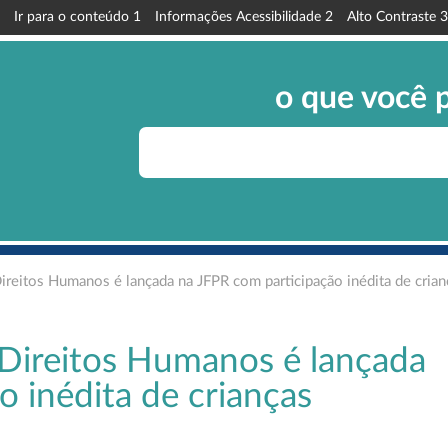
Ir para o conteúdo
1
Informações Acessibilidade
2
Alto Contraste
3
o que você 
ireitos Humanos é lançada na JFPR com participação inédita de crian
 Direitos Humanos é lançada
 inédita de crianças