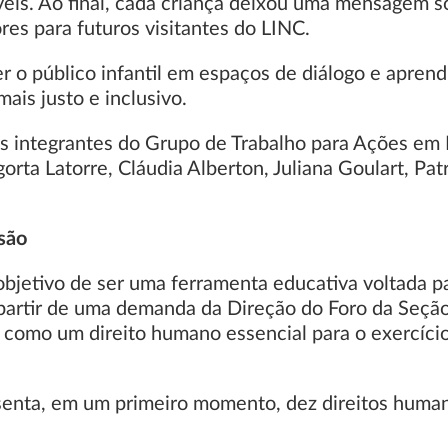
eis. Ao final, cada criança deixou uma mensagem so
res para futuros visitantes do LINC.
ver o público infantil em espaços de diálogo e apre
is justo e inclusivo.
dos integrantes do Grupo de Trabalho para Ações e
rta Latorre, Cláudia Alberton, Juliana Goulart, Pa
usão
bjetivo de ser uma ferramenta educativa voltada par
a partir de uma demanda da Direção do Foro da Seção
como um direito humano essencial para o exercício
esenta, em um primeiro momento, dez direitos hum