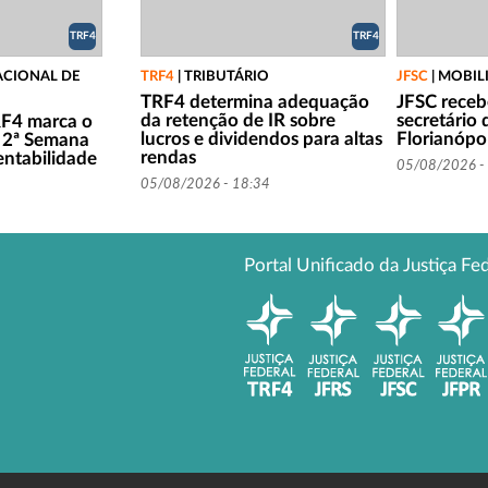
TRF4
TRF4
CIONAL DE
TRF4
|
TRIBUTÁRIO
JFSC
|
MOBIL
TRF4 determina adequação
JFSC recebe
da retenção de IR sobre
secretário
RF4 marca o
lucros e dividendos para altas
Florianópol
 2ª Semana
rendas
entabilidade
05/08/2026 -
05/08/2026 - 18:34
Portal Unificado da Justiça Fe