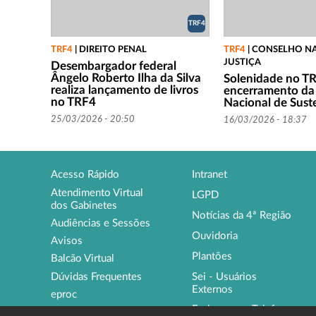
TRF4
TRF4
|
DIREITO PENAL
TRF4
|
CONSELHO NA
JUSTIÇA
Desembargador federal
Ângelo Roberto Ilha da Silva
Solenidade no T
realiza lançamento de livros
encerramento da
no TRF4
Nacional de Sust
25/03/2026 - 20:50
16/03/2026 - 18:37
Acesso Rápido
Intranet
Atendimento Virtual
LGPD
dos Gabinetes
Notícias da 4ª Região
Audiências e Sessões
Ouvidoria
Avisos
Plantões
Balcão Virtual
Sei - Usuários
Dúvidas Frequentes
Externos
eproc
Endereços e Telefones
Institucional