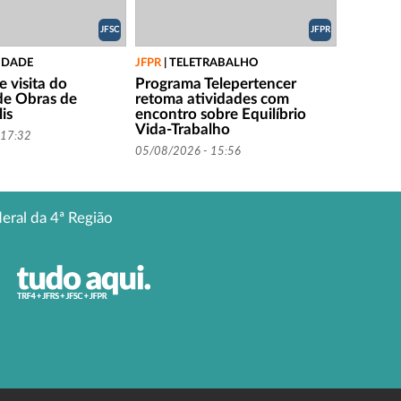
JFSC
JFPR
IDADE
JFPR
|
TELETRABALHO
 visita do
Programa Telepertencer
 de Obras de
retoma atividades com
is
encontro sobre Equilíbrio
Vida-Trabalho
 17:32
05/08/2026 - 15:56
deral da 4ª Região