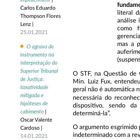
|
fundame
Carlos Eduardo
literal 
Thompson Flores
análise 
Lenz |
como f
25.01.2021
gerencia
mas a p
O agravo de
auferim
instrumento na
(suspen
interpretação do
Superior Tribunal
O STF, na Questão de O
de Justiça:
Min. Luiz Fux, entende
taxatividade
geral não é automática 
mitigada e
necessária do reconhec
hipóteses de
dispositivo, sendo da
cabimento
|
determiná-la”.
Oscar Valente
O argumento esgrimido p
Cardoso |
indeterminado com a rev
14.01.2021