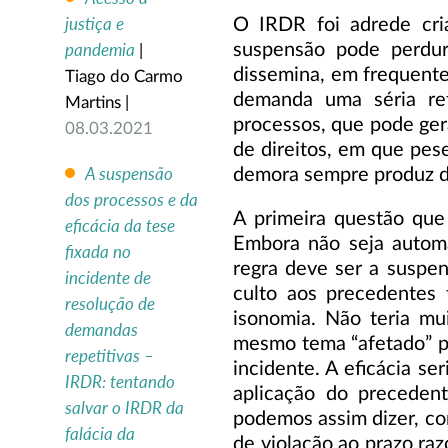
justiça e
O IRDR foi adrede cri
pandemia
suspensão pode perdur
|
dissemina, em frequentes
Tiago do Carmo
demanda uma séria refl
Martins |
processos, que pode ger
08.03.2021
de direitos, em que pese
A suspensão
demora sempre produz da
dos processos e da
A primeira questão que
eficácia da tese
Embora não seja automá
fixada no
regra deve ser a suspen
incidente de
culto aos precedentes 
resolução de
isonomia. Não teria mu
demandas
mesmo tema “afetado” pu
repetitivas –
incidente. A eficácia se
IRDR: tentando
aplicação do precedent
salvar o IRDR da
podemos assim dizer, co
falácia da
de violação ao prazo ra