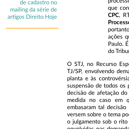
processo
que con
CPC
, R
Process
portant
ações q
Paulo. 
do Tribu
O STJ, no Recurso Espe
TJ/SP, envolvendo dema
planta e às controvérs
suspensão de todos os 
decisão de afetação do
medida no caso em qu
embasaram tal decisão 
versem sobre o tema pode
o julgamento sob o rito
envolvidas nas demanda