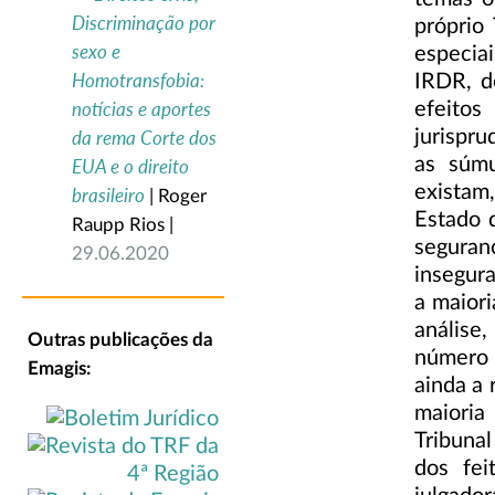
Discriminação por
próprio
sexo e
especiai
Homotransfobia:
IRDR, d
efeito
notícias e aportes
jurispru
da rema Corte dos
as súmu
EUA e o direito
existam
brasileiro
| Roger
Estado 
Raupp Rios |
seguranç
29.06.2020
insegura
a maior
análise
Outras publicações da
número n
Emagis:
ainda a 
maioria
Tribuna
dos fei