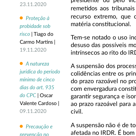
presidente ou pelo vic
23.11.2020
remetidos aos tribunais
recurso extremo, que o
Proteção à
matéria constitucional.
probidade sob
risco
| Tiago do
Tem-se notado o uso ind
Carmo Martins |
desuso das possíveis mo
19.11.2020
intrínsecos ao rito do IR
A natureza
A suspensão dos process
jurídica do período
colidências entre os prin
mínimo de cinco
do prazo razoável no pr
dias do art. 935
com envergadura constitu
do CPC
| Oscar
garantir segurança e iso
ao prazo razoável para 
Valente Cardoso |
civil.
09.11.2020
A suspensão não é de tod
Precaução e
afetada no IRDR. É bom 
prevenção no