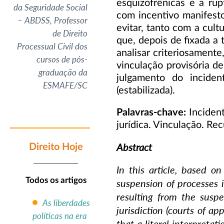
esquizofrênicas e a ru
da Seguridade Social
com incentivo manifesto
– ABDSS, Professor
evitar, tanto com a cul
de Direito
que, depois de fixada a 
Processual Civil dos
analisar criteriosamente
cursos de pós-
vinculação provisória 
graduação da
julgamento do inciden
ESMAFE/SC
(estabilizada).
Palavras-chave:
Inciden
jurídica. Vinculação. Rec
Abstract
Direito Hoje
In this article, based on
Todos os artigos
suspension of processes 
resulting from the suspe
As liberdades
jurisdiction (courts of a
políticas na era
that a literal interpreta