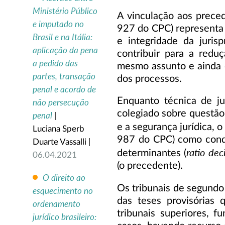
Ministério Público
A vinculação aos preced
e imputado no
927 do CPC) representa 
Brasil e na Itália:
e integridade da juris
aplicação da pena
contribuir para a red
a pedido das
mesmo assunto e ainda d
partes, transação
dos processos.
penal e acordo de
Enquanto técnica de j
não persecução
colegiado sobre questão d
penal
|
e a segurança jurídica,
Luciana Sperb
987 do CPC) como condi
Duarte Vassalli |
ratio dec
determinantes (
06.04.2021
(o precedente).
O direito ao
Os tribunais de segundo
esquecimento no
das teses provisórias 
ordenamento
tribunais superiores, 
jurídico brasileiro: