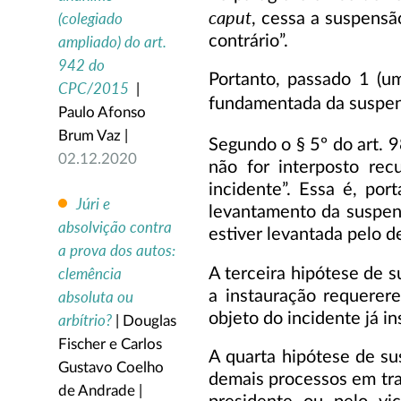
caput
, cessa a suspensã
(colegiado
contrário”.
ampliado) do art.
942 do
Portanto, passado 1 (u
CPC/2015
|
fundamentada da suspen
Paulo Afonso
Brum Vaz |
Segundo o § 5º do art. 9
02.12.2020
não for interposto rec
incidente”. Essa é, po
Júri e
levantamento da suspens
absolvição contra
estiver levantada pelo 
a prova dos autos:
A terceira hipótese de s
clemência
a instauração requerer
absoluta ou
objeto do incidente já in
arbítrio?
| Douglas
Fischer e Carlos
A quarta hipótese de su
Gustavo Coelho
demais processos em tram
de Andrade |