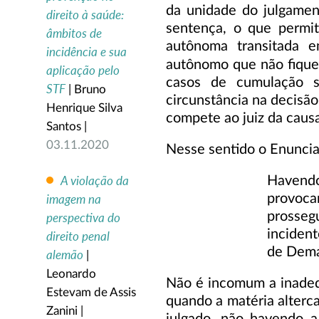
da unidade do julgament
direito à saúde:
sentença, o que permit
âmbitos de
autônoma transitada e
incidência e sua
autônomo que não fique 
aplicação pelo
casos de cumulação si
STF
| Bruno
circunstância na decisão
Henrique Silva
compete ao juiz da caus
Santos |
03.11.2020
Nesse sentido o Enunci
Havendo 
A violação da
provoc
imagem na
prosseg
perspectiva do
inciden
direito penal
de Dema
alemão
|
Leonardo
Não é incomum a inadeq
Estevam de Assis
quando a matéria alterc
Zanini |
julgado, não havendo a