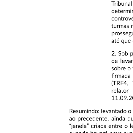
Tribuna
determi
contrové
turmas r
prossegu
até que 
2. Sob 
de leva
sobre o 
firmada
(TRF4,
relato
11.09.2
Resumindo: levantado o 
ao precedente, ainda qu
“janela” criada entre o