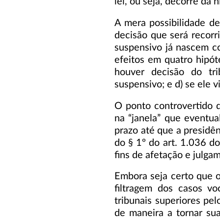
lei, ou seja, decorre da
A mera possibilidade de 
decisão que será recorri
suspensivo já nascem co
efeitos em quatro hipóte
houver decisão do tri
suspensivo; e d) se ele v
O ponto controvertido d
na “janela” que eventu
prazo até que a presidê
do § 1º do art. 1.036 do
fins de afetação e julga
Embora seja certo que o
filtragem dos casos vo
tribunais superiores pel
de maneira a tornar sua