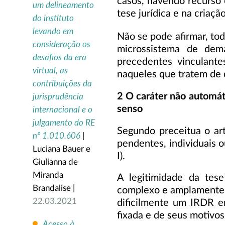
casos, havendo recurso e
um delineamento
tese jurídica e na criaç
do instituto
levando em
Não se pode afirmar, to
consideração os
microssistema de dem
desafios da era
precedentes vinculant
virtual, as
naqueles que tratem de q
contribuições da
jurisprudência
2 O caráter não automát
senso
internacional e o
julgamento do RE
Segundo preceitua o art
nº 1.010.606
|
pendentes, individuais o
Luciana Bauer e
I).
Giulianna de
Miranda
A legitimidade da tes
Brandalise |
complexo e amplamente di
22.03.2021
dificilmente um IRDR en
fixada e de seus motivos
Acesso à