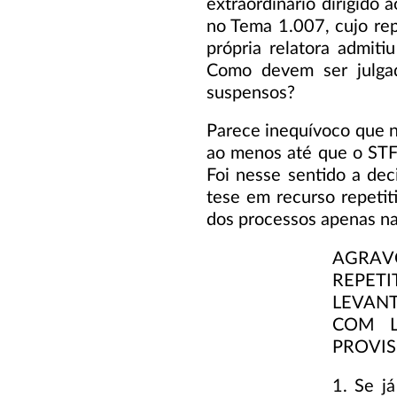
extraordinário dirigido 
no Tema 1.007, cujo repe
própria relatora admit
Como devem ser julgad
suspensos?
Parece inequívoco que nã
ao menos até que o STF e
Foi nesse sentido a de
tese em recurso repetit
dos processos apenas na 
AGRAV
REPETI
LEVAN
COM L
PROVIS
1. Se j