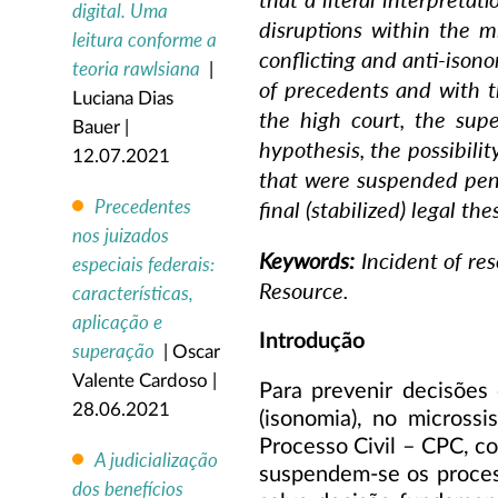
digital. Uma
disruptions within the m
leitura conforme a
conflicting and anti-isono
teoria rawlsiana
|
of precedents and with th
Luciana Dias
the high court, the supe
Bauer |
hypothesis, the possibilit
12.07.2021
that were suspended pend
Precedentes
final (stabilized) legal thes
nos juizados
Keywords:
Incident of re
especiais federais:
Resource.
características,
aplicação e
Introdução
superação
| Oscar
Valente Cardoso |
Para prevenir decisões c
28.06.2021
(isonomia), no micross
Processo Civil – CPC, c
A judicialização
suspendem-se os process
dos benefícios