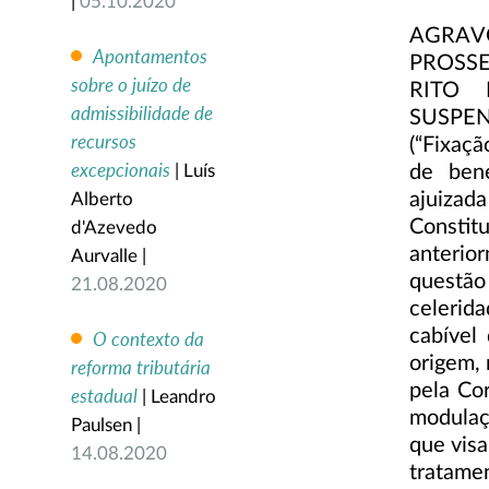
|
05.10.2020
AGRAV
Apontamentos
PROSSE
sobre o juízo de
RITO 
admissibilidade de
SUSPEN
recursos
(“Fixaçã
excepcionais
de bene
| Luís
ajuizad
Alberto
Consti
d'Azevedo
anterio
Aurvalle |
questão
21.08.2020
celerida
cabível
O contexto da
origem, 
reforma tributária
pela Cor
estadual
| Leandro
modulaç
Paulsen |
que visa
14.08.2020
tratame