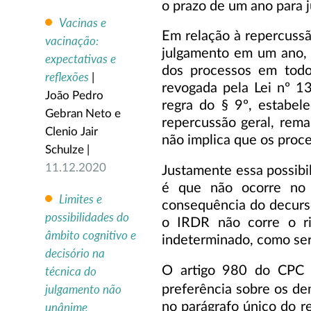
o prazo de um ano para 
Vacinas e
Em relação à repercussã
vacinação:
julgamento em um ano, 
expectativas e
dos processos em todo 
reflexões
|
revogada pela Lei nº 1
João Pedro
regra do § 9º, estabel
Gebran Neto e
repercussão geral, rem
Clenio Jair
não implica que os proc
Schulze |
11.12.2020
Justamente essa possibil
é que não ocorre no 
Limites e
consequência do decurso
possibilidades do
o IRDR não corre o ri
âmbito cognitivo e
indeterminado, como será
decisório na
O artigo 980 do CPC 
técnica do
preferência sobre os de
julgamento não
no parágrafo único do re
unânime