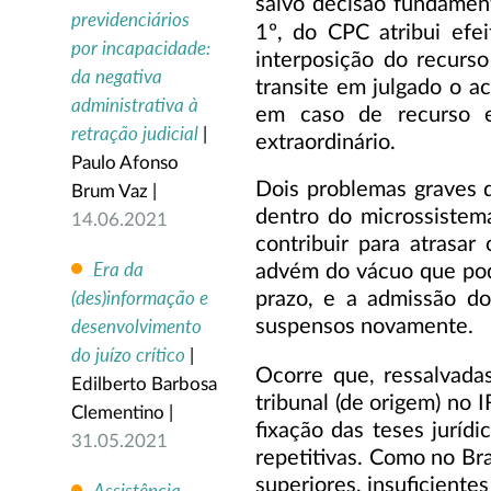
salvo decisão fundament
previdenciários
1º, do CPC atribui efe
por incapacidade:
interposição do recurso 
da negativa
transite em julgado o ac
administrativa à
em caso de recurso e
retração judicial
|
extraordinário.
Paulo Afonso
Dois problemas graves d
Brum Vaz |
dentro do microssistem
14.06.2021
contribuir para atrasar
Era da
advém do vácuo que pod
(des)informação e
prazo, e a admissão do
desenvolvimento
suspensos novamente.
do juízo crítico
|
Ocorre que, ressalvada
Edilberto Barbosa
tribunal (de origem) no I
Clementino |
fixação das teses juríd
31.05.2021
repetitivas. Como no Bra
superiores, insuficientes