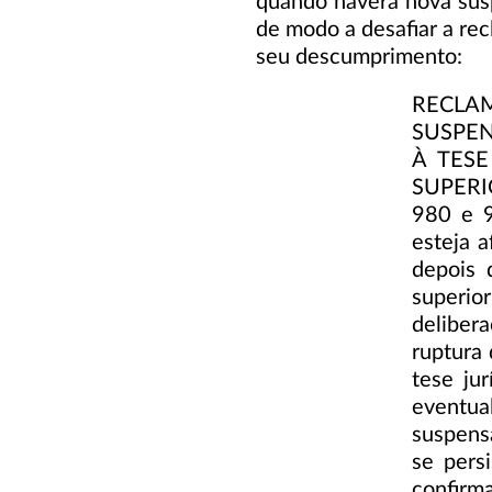
quando haverá nova sus
de modo a desafiar a rec
seu descumprimento:
RECLAM
SUSPEN
À TESE
SUPERIO
980 e 9
esteja 
depois 
superio
deliber
ruptura
tese ju
eventua
suspensã
se pers
confirm