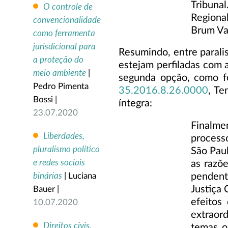
Tribuna
O controle de
Regiona
convencionalidade
Brum Va
como ferramenta
jurisdicional para
Resumindo, entre parali
a proteção do
estejam perfiladas com a
meio ambiente
|
segunda opção, como f
Pedro Pimenta
35.2016.8.26.0000
, Te
Bossi |
íntegra:
23.07.2020
Finalme
Liberdades,
processo
pluralismo político
São Paul
e redes sociais
as razõ
binárias
pendent
| Luciana
Justiça
Bauer |
efeitos
10.07.2020
extraor
Direitos civis,
temas o