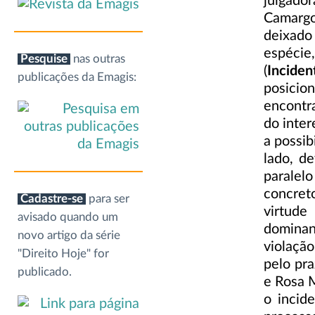
julgador
Camargo
deixado
espécie
Pesquise
nas outras
(
Inciden
publicações da Emagis:
posicio
encontr
do inter
a possib
lado, d
paralelo
concret
Cadastre-se
para ser
virtude
avisado quando um
dominant
novo artigo da série
violaçã
"Direito Hoje" for
pelo pr
publicado.
e Rosa 
o incid