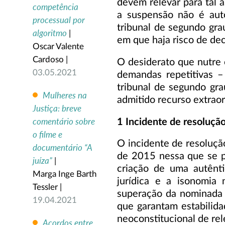
devem relevar para tal a
competência
a suspensão não é auto
processual por
tribunal de segundo gra
algoritmo
|
em que haja risco de dec
Oscar Valente
Cardoso |
O desiderato que nutre 
03.05.2021
demandas repetitivas –
tribunal de segundo gra
Mulheres na
admitido recurso extraor
Justiça: breve
comentário sobre
1 Incidente de resoluçã
o filme e
O incidente de resoluçã
documentário “A
de 2015 nessa que se p
juíza”
|
criação de uma autênti
Marga Inge Barth
jurídica e a isonomia 
Tessler |
superação da nominada j
19.04.2021
que garantam estabilida
neoconstitucional de rel
Acordos entre