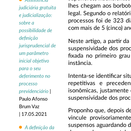
Assistência
lhes chegam aos borbot
judiciária gratuita
legal. Segundo o relató
e judicialização:
processos foi de 323 d
sobre a
com mais de 5 (cinco) an
possibilidade de
definição
Neste artigo, a partir d
jurisprudencial de
suspensividade dos proc
um parâmetro
fixada no primeiro grau
inicial objetivo
instância.
para o seu
Intenta-se identificar s
deferimento no
repetitivas e preceden
processo
isonômicas, justamente 
previdenciário
|
suspensividade dos proc
Paulo Afonso
Brum Vaz
Proponho que, depois de 
| 17.05.2021
vincule provisoriamen
suspensos aguardando dit
A definição da