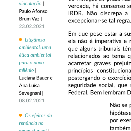
vinculação
|
verdade, há consenso so
Paulo Afonso
IRDR. Não discrepa a d
Brum Vaz |
excepcionar-se tal regra
23.02.2021
Em que pese estar a su
Litigância
ela não é imperativa e 
ambiental: uma
que alguns tribunais tê
ética ambiental
relacionados ao tema 
para o novo
acarretar graves prejuí
milênio
princípios constitucio
|
postergando o exercício
Luciana Bauer e
seguridade social, que
Ana Luísa
Federal. Bem lembram D
Sevegnani |
08.02.2021
Não se p
hipótes
Os efeitos da
por exe
renúncia no
também 
impeachment