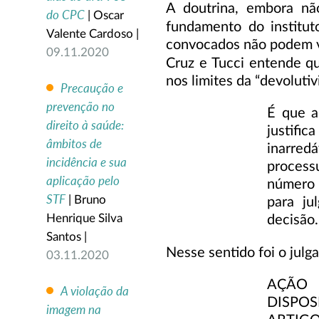
A doutrina, embora nã
do CPC
| Oscar
fundamento do institut
Valente Cardoso |
convocados não podem vo
09.11.2020
Cruz e Tucci entende qu
nos limites da “devolutiv
Precaução e
prevenção no
É que a
direito à saúde:
justifi
âmbitos de
inarredá
incidência e sua
processu
aplicação pelo
número 
STF
| Bruno
para ju
Henrique Silva
decisão.
Santos |
Nesse sentido foi o julg
03.11.2020
AÇÃO 
A violação da
DISPOS
imagem na