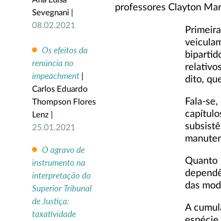
Ana Luísa
professores Clayton Mar
Sevegnani |
08.02.2021
Primeir
veicula
Os efeitos da
bipartid
renúncia no
relativ
impeachment
|
dito, qu
Carlos Eduardo
Fala-se,
Thompson Flores
capítu
Lenz |
subsistê
25.01.2021
manutenç
O agravo de
Quanto 
instrumento na
dependê
interpretação do
das mod
Superior Tribunal
de Justiça:
A cumul
taxatividade
espécie