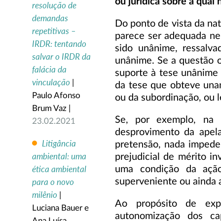
ou jurídica sobre a qual
resolução de
demandas
Do ponto de vista da na
repetitivas –
parece ser adequada ne
IRDR: tentando
sido unânime, ressalva
salvar o IRDR da
unânime. Se a questão o
falácia da
suporte à tese unânime 
vinculação
|
da tese que obteve una
Paulo Afonso
ou da subordinação, ou l
Brum Vaz |
Se, por exemplo, na p
23.02.2021
desprovimento da apel
Litigância
pretensão, nada impede
ambiental: uma
prejudicial de mérito 
ética ambiental
uma condição da ação
superveniente ou ainda a
para o novo
milênio
|
Ao propósito de expl
Luciana Bauer e
autonomização dos ca