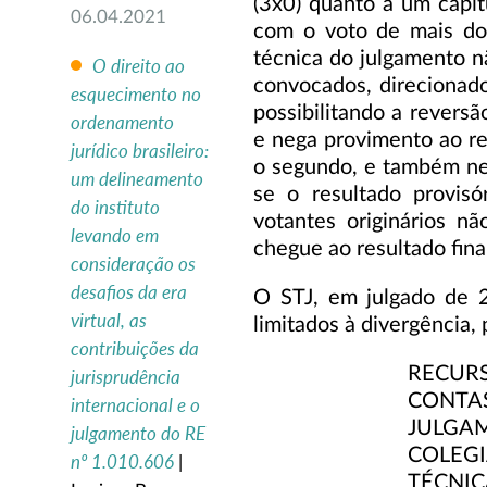
(3x0) quanto a um capí
06.04.2021
com o voto de mais do
técnica do julgamento 
O direito ao
convocados, direcionad
esquecimento no
possibilitando a revers
ordenamento
e nega provimento ao re
jurídico brasileiro:
o segundo, e também ne
um delineamento
se o resultado provisó
do instituto
votantes originários n
levando em
chegue ao resultado fina
consideração os
desafios da era
O STJ, em julgado de 
virtual, as
limitados à divergência,
contribuições da
RECURS
jurisprudência
CONTA
internacional e o
JULGA
julgamento do RE
COLEG
nº 1.010.606
|
TÉCNIC