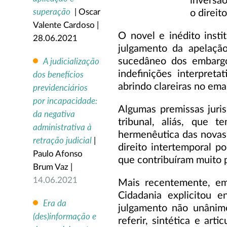
inversão
superação
| Oscar
o direit
Valente Cardoso |
O novel e inédito insti
28.06.2021
julgamento da apelação
A judicialização
sucedâneo dos embargos
indefinições interpreta
dos benefícios
abrindo clareiras no em
previdenciários
por incapacidade:
Algumas premissas juris
da negativa
tribunal, aliás, que t
administrativa à
hermenêutica das novas 
retração judicial
|
direito intertemporal 
Paulo Afonso
que contribuíram muito 
Brum Vaz |
14.06.2021
Mais recentemente, em
Cidadania explicitou 
Era da
julgamento não unânime
(des)informação e
referir, sintética e ar