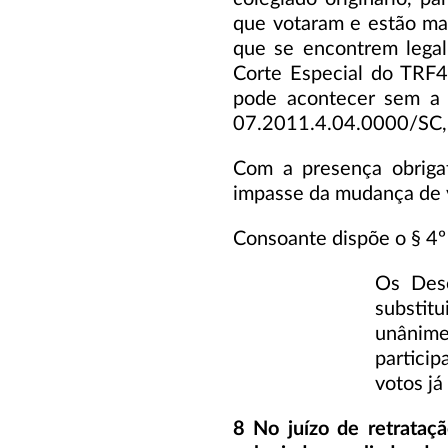
que votaram e estão ma
que se encontrem legalm
Corte Especial do TRF4
pode acontecer sem a 
07.2011.4.04.0000/SC, 
Com a presença obrigató
impasse da mudança de vo
Consoante dispõe o § 4º
Os Dese
substitu
unânim
partici
votos já
8 No juízo de retrataç