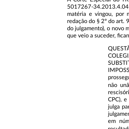
5017267-34.2013.4.04
matéria e vingou, por 
redação do § 2º do art.
do julgamento), o novo 
que veio a suceder, fica
QUEST
COLEG
SUBSTI
IMPOSS
prosseg
não unâ
rescisór
CPC), e
julga pa
julgamen
em núme