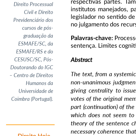
respectivas partes. Ta
Direito Processual
institutos manejados, p
Civil e Direito
legislador no sentido d
Previdenciário dos
no julgamento dos recur
cursos de pós-
graduação da
Palavras-chave:
Processo
ESMAFE/SC, da
sentença. Limites cognit
ESMAFE/RS e do
Abstract
CESUSC/SC, Pós-
Doutorando do IGC
The text, from a systemic
– Centro de Direitos
non-unanimous judgment 
Humanos da
giving centrality to iss
Universidade de
votes of the original m
Coimbra (Portugal).
part (continuation) of the
which does not seem to t
theory of the sentence ch
necessary coherence that