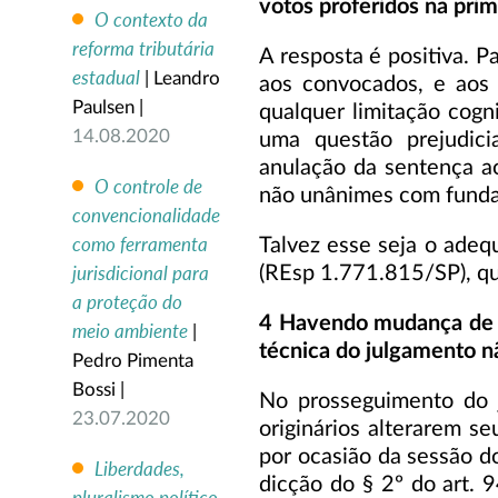
votos proferidos na pri
O contexto da
reforma tributária
A resposta é positiva. 
estadual
| Leandro
aos convocados, e aos 
Paulsen |
qualquer limitação cog
14.08.2020
uma questão prejudici
anulação da sentença a
O controle de
não unânimes com fundam
convencionalidade
como ferramenta
Talvez esse seja o adeq
jurisdicional para
(REsp 1.771.815/SP), qu
a proteção do
4 Havendo mudança de v
meio ambiente
|
técnica do julgamento 
Pedro Pimenta
Bossi |
No prosseguimento do j
23.07.2020
originários alterarem s
por ocasião da sessão d
Liberdades,
dicção do § 2º do art. 