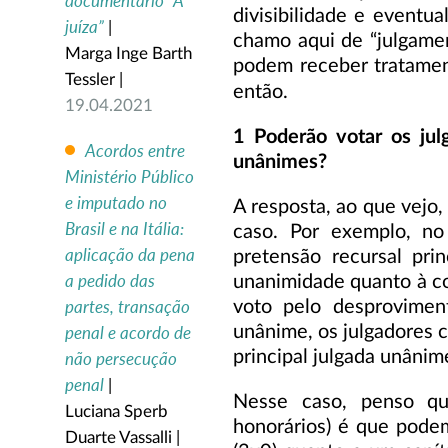
documentário “A
divisibilidade e eventu
juíza”
|
chamo aqui de “julgamen
Marga Inge Barth
podem receber tratamen
Tessler |
então.
19.04.2021
1 Poderão votar os jul
Acordos entre
unânimes?
Ministério Público
e imputado no
A resposta, ao que vejo
Brasil e na Itália:
caso. Por exemplo, n
aplicação da pena
pretensão recursal pri
a pedido das
unanimidade quanto à co
partes, transação
voto pelo desprovimen
unânime, os julgadores 
penal e acordo de
principal julgada unânim
não persecução
penal
|
Nesse caso, penso qu
Luciana Sperb
honorários) é que pode
Duarte Vassalli |