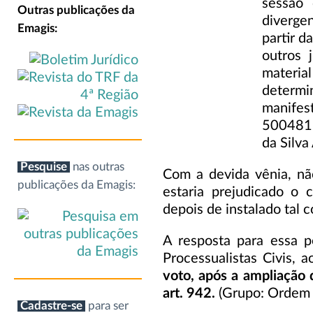
sessão 
Outras publicações da
divergen
Emagis:
partir 
outros 
materia
determin
manifes
5004819
da Silva
Pesquise
nas outras
Com a devida vênia, nã
publicações da Emagis:
estaria prejudicado o 
depois de instalado tal
A resposta para essa 
Processualistas Civis, 
voto, após a ampliação 
art. 942.
(Grupo: Ordem d
Cadastre-se
para ser