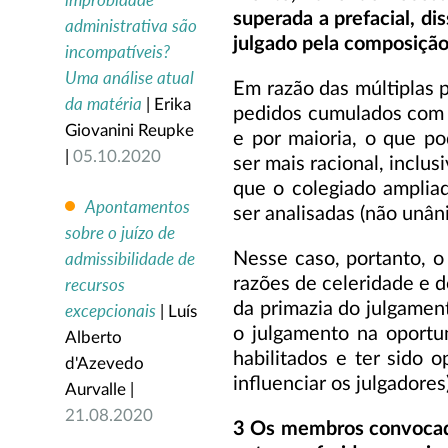
improbidade
superada a prefacial, di
administrativa são
julgado pela composição 
incompatíveis?
Uma análise atual
Em razão das múltiplas 
da matéria
| Erika
pedidos cumulados com 
Giovanini Reupke
e por maioria, o que p
|
05.10.2020
ser mais racional, inclus
que o colegiado ampliad
Apontamentos
ser analisadas (não unân
sobre o juízo de
admissibilidade de
Nesse caso, portanto, o 
razões de celeridade e 
recursos
da primazia do julgamen
excepcionais
| Luís
o julgamento na oportu
Alberto
habilitados e ter sido 
d'Azevedo
influenciar os julgadores)
Aurvalle |
21.08.2020
3 Os membros convocado