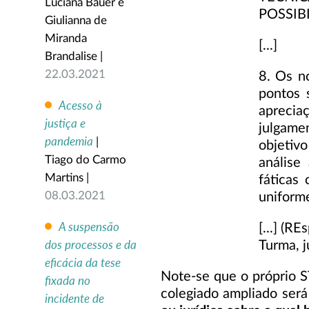
Luciana Bauer e
POSSIB
Giulianna de
Miranda
[...]
Brandalise |
22.03.2021
8. Os n
pontos 
Acesso à
aprecia
justiça e
julgam
pandemia
|
objetiv
Tiago do Carmo
análise
Martins |
fáticas
08.03.2021
uniforme
A suspensão
[...] (R
dos processos e da
Turma, 
eficácia da tese
Note-se que o próprio S
fixada no
colegiado ampliado ser
incidente de