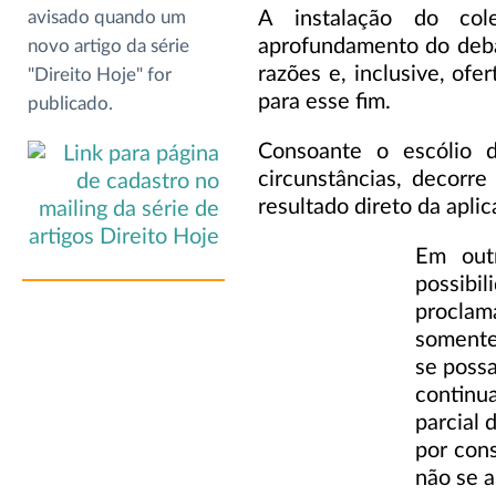
A instalação do cole
avisado quando um
aprofundamento do deba
novo artigo da série
razões e, inclusive, of
"Direito Hoje" for
para esse fim.
publicado.
Consoante o escólio 
circunstâncias, decorr
resultado direto da apli
Em outr
possibi
proclama
somente
se possa
continu
parcial 
por con
não se a