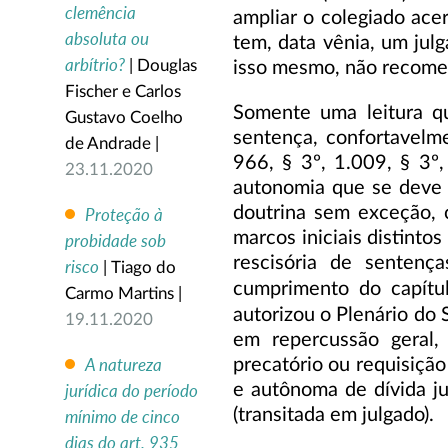
clemência
ampliar o colegiado ace
absoluta ou
tem, data vênia, um jul
arbítrio?
| Douglas
isso mesmo, não recomeç
Fischer e Carlos
Somente uma leitura qu
Gustavo Coelho
sentença, confortavelm
de Andrade |
966, § 3º, 1.009, § 3º,
23.11.2020
autonomia que se deve c
doutrina sem exceção, 
Proteção à
marcos iniciais distinto
probidade sob
rescisória de sentenç
risco
| Tiago do
cumprimento do capítul
Carmo Martins |
autorizou o Plenário do
19.11.2020
em repercussão geral, 
A natureza
precatório ou requisiçã
e autônoma de dívida ju
jurídica do período
(transitada em julgado).
mínimo de cinco
dias do art. 935