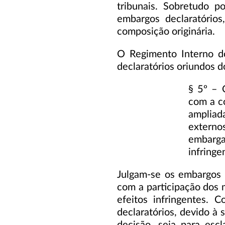
tribunais. Sobretudo p
embargos declaratórios
composição originária.
O Regimento Interno d
declaratórios oriundos d
§ 5º – 
com a c
ampliad
externo
embarg
infringe
Julgam-se os embargos d
com a participação dos
efeitos infringentes. 
declaratórios, devido à 