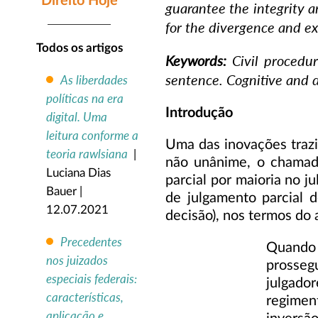
Direito Hoje
guarantee the integrity an
for the divergence and ex
Todos os artigos
Keywords
:
Civil procedu
sentence. Cognitive and d
As liberdades
políticas na era
Introdução
digital. Uma
leitura conforme a
Uma das inovações trazi
teoria rawlsiana
|
não unânime, o chamado
Luciana Dias
parcial por maioria no 
Bauer |
de julgamento parcial d
12.07.2021
decisão), nos termos do
Precedentes
Quando 
nos juizados
prosseg
especiais federais:
julgado
características,
regiment
aplicação e