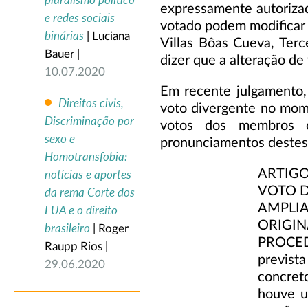
pluralismo político
expressamente autorizad
e redes sociais
votado podem modificar 
binárias
| Luciana
Villas Bôas Cueva, Ter
Bauer |
dizer que a alteração de
10.07.2020
Em recente julgamento,
Direitos civis,
voto divergente no mom
Discriminação por
votos dos membros c
sexo e
pronunciamentos destes
Homotransfobia:
ARTIGO
notícias e aportes
VOTO D
da rema Corte dos
AMPL
EUA e o direito
ORIG
brasileiro
| Roger
PROCEDI
Raupp Rios |
previst
29.06.2020
concreto
houve u