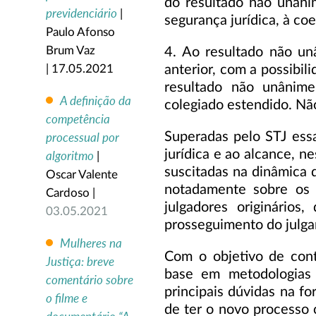
do resultado não unâni
previdenciário
|
segurança jurídica, à co
Paulo Afonso
Brum Vaz
4. Ao resultado não un
anterior, com a possibil
| 17.05.2021
resultado não unânime
A definição da
colegiado estendido. Não
competência
Superadas pelo STJ essa
processual por
jurídica e ao alcance, 
algoritmo
|
suscitadas na dinâmica
Oscar Valente
notadamente sobre os l
Cardoso |
julgadores originário
03.05.2021
prosseguimento do julga
Mulheres na
Com o objetivo de cont
Justiça: breve
base em metodologias 
comentário sobre
principais dúvidas na f
o filme e
de ter o novo processo c