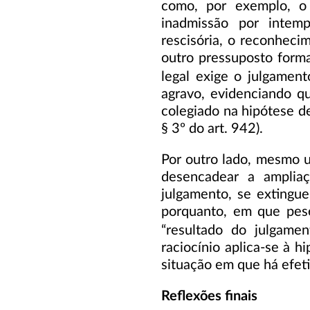
como, por exemplo, o
inadmissão por intem
rescisória, o reconheci
outro pressuposto form
legal exige o julgament
agravo, evidenciando q
colegiado na hipótese de
§ 3º do art. 942).
Por outro lado, mesmo 
desencadear a ampliaç
julgamento, se extingu
porquanto, em que pese
“resultado do julgame
raciocínio aplica-se à h
situação em que há efet
Reflexões finais