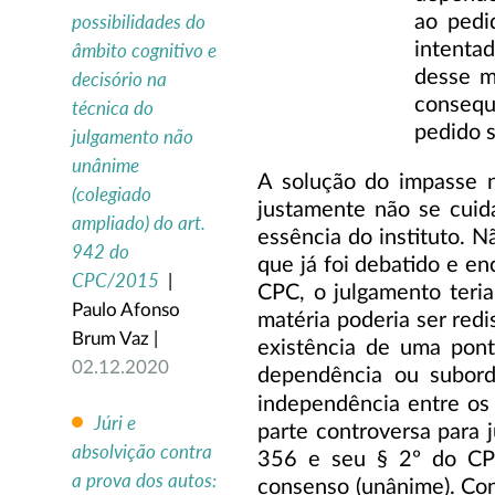
possibilidades do
ao pedi
intenta
âmbito cognitivo e
desse m
decisório na
consequê
técnica do
pedido 
julgamento não
unânime
A solução do impasse n
(colegiado
justamente não se cuid
ampliado) do art.
essência do instituto. 
942 do
que já foi debatido e e
CPC/2015
|
CPC, o julgamento teri
Paulo Afonso
matéria poderia ser redi
Brum Vaz |
existência de uma pont
02.12.2020
dependência ou subor
independência entre os
Júri e
parte controversa para 
absolvição contra
356 e seu § 2º do CPC
a prova dos autos:
consenso (unânime). Cons