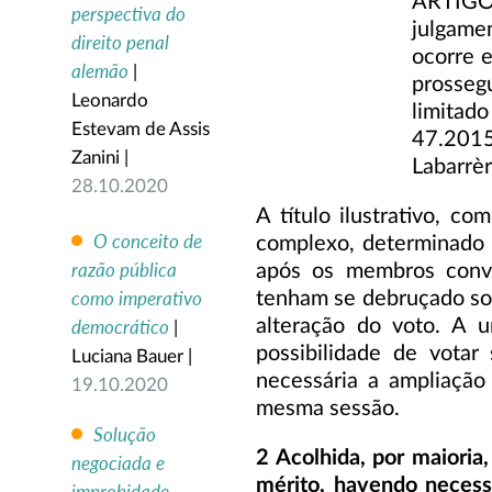
ARTIGO 
perspectiva do
julgame
direito penal
ocorre e
alemão
|
prosseg
Leonardo
limitad
Estevam de Assis
47.2015
Zanini |
Labarrèr
28.10.2020
A título ilustrativo, 
O conceito de
complexo, determinado 
razão pública
após os membros conv
como imperativo
tenham se debruçado sob
alteração do voto. A 
democrático
|
possibilidade de votar
Luciana Bauer |
necessária a ampliação
19.10.2020
mesma sessão.
Solução
2 Acolhida, por maiori
negociada e
mérito, havendo necess