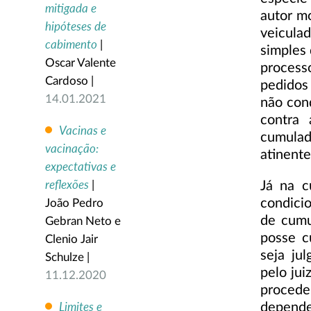
mitigada e
autor m
hipóteses de
veicul
cabimento
|
simples
Oscar Valente
process
Cardoso |
pedidos
14.01.2021
não cond
contra 
Vacinas e
cumulado
vacinação:
atinente
expectativas e
reflexões
Já na c
|
condici
João Pedro
de cumu
Gebran Neto e
posse c
Clenio Jair
seja ju
Schulze |
pelo jui
11.12.2020
proced
Limites e
dependen