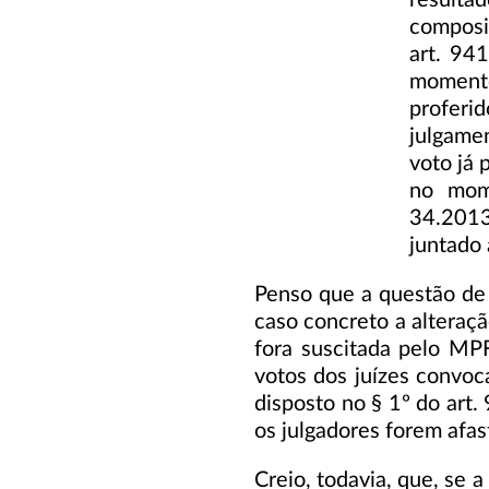
resulta
composi
art. 94
momento
proferid
julgamen
voto já 
no mom
34.2013
juntado
Penso que a questão de 
caso concreto a alteraçã
fora suscitada pelo MP
votos dos juízes convoc
disposto no § 1º do art.
os julgadores forem afas
Creio, todavia, que, se 