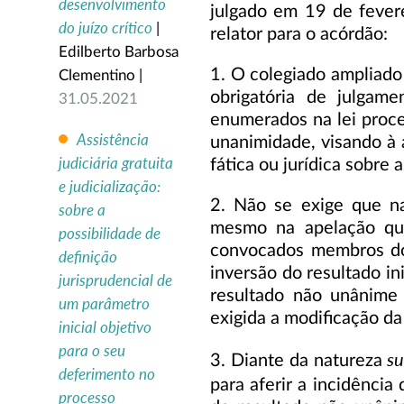
desenvolvimento
julgado em 19 de fever
do juízo crítico
|
relator para o acórdão:
Edilberto Barbosa
1. O colegiado ampliado
Clementino |
obrigatória de julgam
31.05.2021
enumerados na lei proc
Assistência
unanimidade, visando à
judiciária gratuita
fática ou jurídica sobre 
e judicialização:
2. Não se exige que n
sobre a
mesmo na apelação qu
possibilidade de
convocados membros do 
definição
inversão do resultado i
jurisprudencial de
resultado não unânime 
um parâmetro
exigida a modificação da
inicial objetivo
para o seu
su
3. Diante da natureza
deferimento no
para aferir a incidência
processo