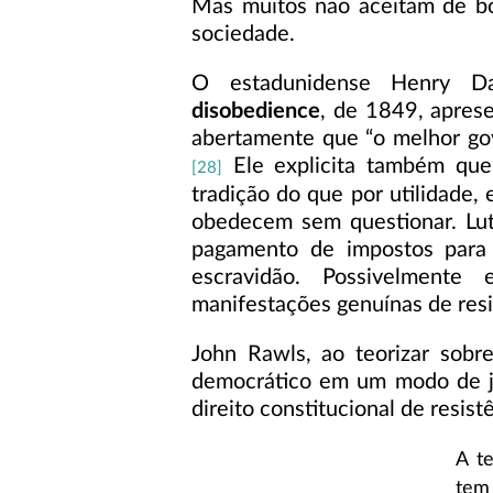
Mas muitos não aceitam de b
sociedade.
O estadunidense Henry D
disobedience
, de 1849, aprese
abertamente que “o melhor gov
Ele explicita também qu
[28]
tradição do que por utilidade
obedecem sem questionar. Lut
pagamento de impostos para
escravidão. Possivelmente
manifestações genuínas de resis
John Rawls, ao teorizar sobr
democrático em um modo de jus
direito constitucional de resist
A te
tem