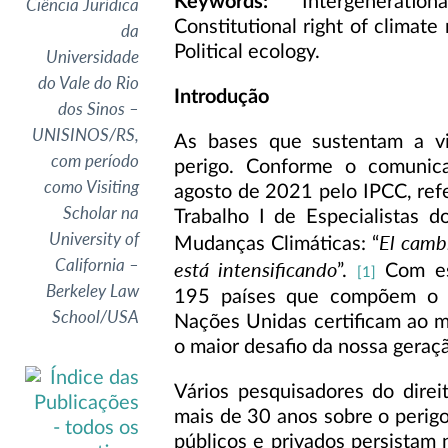
Keywords:
Intergeneration
Ciência Jurídica
Constitutional right of climate
da
Political ecology.
Universidade
do Vale do Rio
Introdução
dos Sinos –
UNISINOS/RS,
As bases que sustentam a v
com período
perigo. Conforme o comunic
como Visiting
agosto de 2021 pelo IPCC, refe
Scholar na
Trabalho I de Especialistas d
University of
El cambi
Mudanças Climáticas: “
California –
está intensificando
”.
Com es
[1]
Berkeley Law
195 países que compõem o p
School/USA
Nações Unidas certificam ao 
o maior desafio da nossa geraç
Vários pesquisadores do direi
mais de 30 anos sobre o perig
públicos e privados persistam