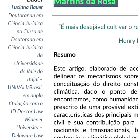
Martins da Rosa
Luciana Bauer
Doutoranda em
Ciência Jurídica
“É mais desejável cultivar o r
no Curso de
Doutorado em
Henry 
Ciência Jurídica
Resumo
da
Universidade
Este artigo, elaborado de a
do Vale do
delinear os mecanismos sobre
Itajaí –
conceituação do direito const
UNIVALI/Brasil,
climática, dado o ponto de
em dupla
encontramos, como humanidade
titulação com o
prescrito de uma provável ext
JD Doctor Law
características dos principais
Widener
civil e sua contribuição para 
University –
nacionais e transnacionais,
Delaware Law