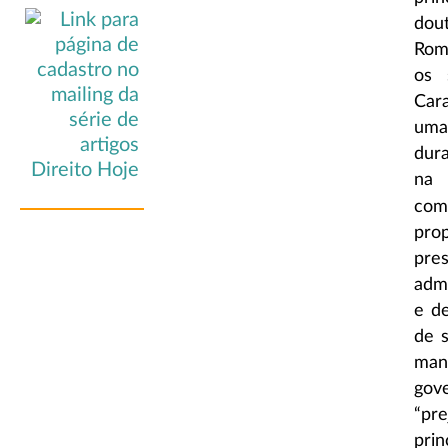
dout
Rom
os 
Cara
uma
dur
na 
com
pro
pre
adm
e de
de 
man
gov
“pr
pri