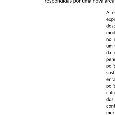
respondidas por uma nova área 
A e
exp
desc
mode
no 
um f
da 
pen
pol
sust
enr
pol
cult
dos 
con
mer