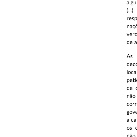
algu
(..
resp
naç
ver
de a
As 
dec
loca
peti
de d
não
cor
gove
a ca
os 
não