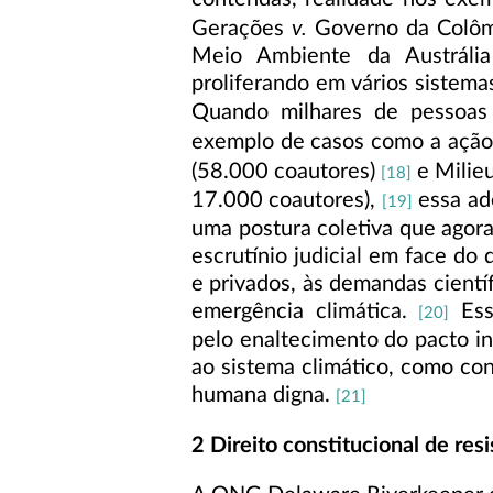
v.
Gerações
Governo da Colôm
Meio Ambiente da Austráli
proliferando em vários sistemas 
Quando milhares de pessoas 
exemplo de casos como a ação
(58.000 coautores)
e Milie
[18]
17.000 coautores),
essa ad
[19]
uma postura coletiva que agor
escrutínio judicial em face do
e privados, às demandas cientí
emergência climática.
Ess
[20]
pelo enaltecimento do pacto in
ao sistema climático, como cond
humana digna.
[21]
2 Direito constitucional de resi