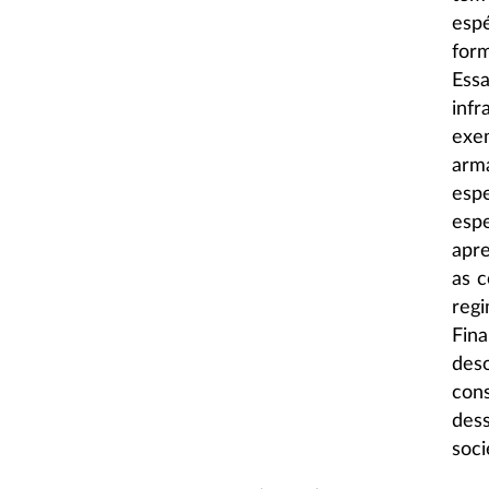
espé
form
Ess
inf
exem
arm
espe
esp
apre
as c
reg
Fina
des
con
des
soci