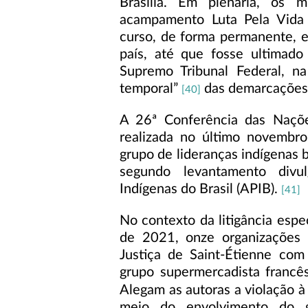
Brasília. Em plenária, os 
acampamento Luta Pela Vida
curso, de forma permanente, em
país, até que fosse ultimad
Supremo Tribunal Federal, 
temporal”
das demarcações d
[40]
A 26ª Conferência das Naçõ
realizada no último novembr
grupo de lideranças indígenas b
segundo levantamento divu
Indígenas do Brasil (APIB).
[41]
No contexto da litigância espe
de 2021, onze organizações 
Justiça de Saint-Étienne com
grupo supermercadista francê
Alegam as autoras a violação à 
meio do envolvimento do 