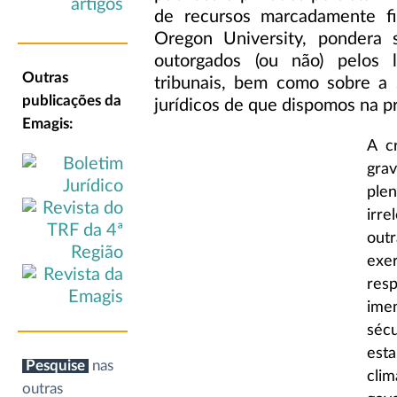
de recursos marcadamente f
Oregon University, pondera 
outorgados (ou não) pelos 
Outras
tribunais, bem como sobre a
publicações da
jurídicos de que dispomos na pr
Emagis:
A c
gra
ple
irre
outr
exe
resp
ime
sécu
est
Pesquise
nas
cli
outras