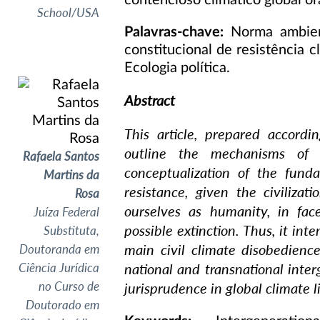
contencioso climático global o
School/USA
Palavras-chave:
Norma ambienta
constitucional de resistência c
Ecologia política.
Abstract
This article, prepared accord
outline the mechanisms of 
Rafaela Santos
conceptualization of the funda
Martins da
resistance, given the civilizat
Rosa
ourselves as humanity, in face 
Juíza Federal
possible extinction. Thus, it int
Substituta,
main civil climate disobedienc
Doutoranda em
national and transnational inter
Ciência Jurídica
no Curso de
jurisprudence in global climate 
Doutorado em