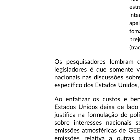
est
inte
ape
tom
pre
(tra
Os pesquisadores lembram q
legisladores é que somente v
nacionais nas discussões sobr
específico dos Estados Unidos,
Ao enfatizar os custos e be
Estados Unidos deixa de lad
justifica na formulação de po
sobre interesses nacionais 
emissões atmosféricas de GEE 
emissões relativa a outras