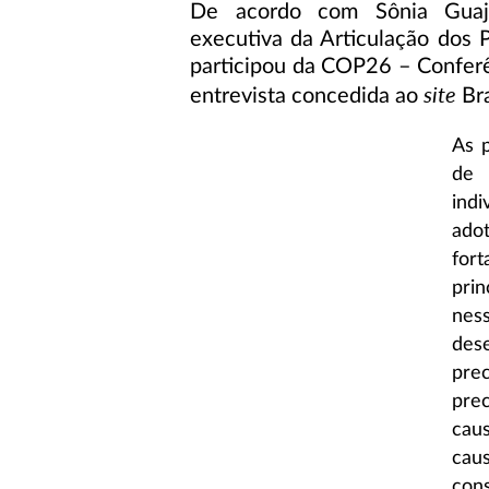
De acordo com Sônia Guajaj
executiva da Articulação dos P
participou da COP26 – Confer
site
entrevista concedida ao
Bra
As 
de 
indi
ado
for
prin
nes
des
pre
pre
cau
cau
con