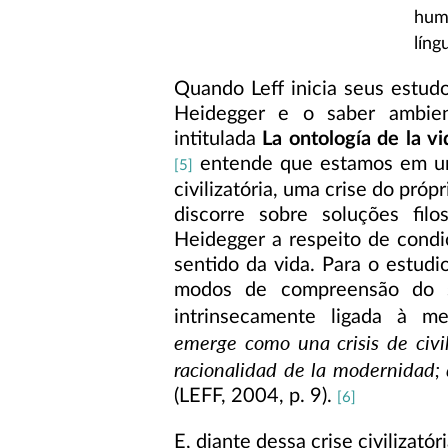
hum
líng
Quando Leff inicia seus estud
Heidegger e o saber ambie
intitulada
La ontología de la vi
entende que estamos em um
[5]
civilizatória, uma crise do pró
discorre sobre soluções fil
Heidegger a respeito de condi
sentido da vida. Para o estudi
modos de compreensão do s
intrinsecamente ligada à met
emerge como una crisis de civil
racionalidad de la modernidad;
(LEFF, 2004, p. 9).
[6]
E, diante dessa crise civilizató