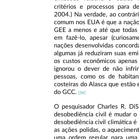
critérios e processos para d
2004.) Na verdade, ao contrá
comum nos EUA é que a nação 
GEE a menos e até que todas
em fazê-lo, apesar (curiosa
nações desenvolvidas concor
algumas já reduziram suas emis
os custos econômicos apenas 
ignorou o dever de não infri
pessoas, como os de habitan
costeiras do Alasca que estão
do GCC.
[36]
O pesquisador Charles R. DiS
desobediência civil é mudar o 
desobediência civil climática
as ações polidas, o aqueciment
uma ordem regular para uma 