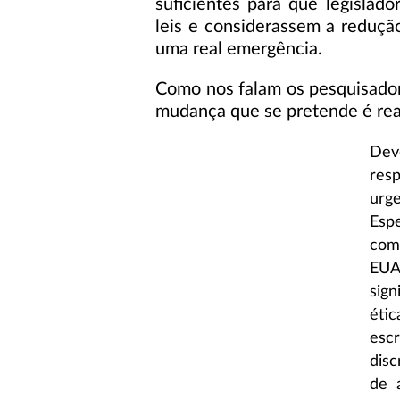
suficientes para que legisla
leis e considerassem a redução
uma real emergência.
Como nos falam os pesquisado
mudança que se pretende é rea
Dev
res
urg
Esp
com 
EUA 
sign
éti
esc
disc
de 