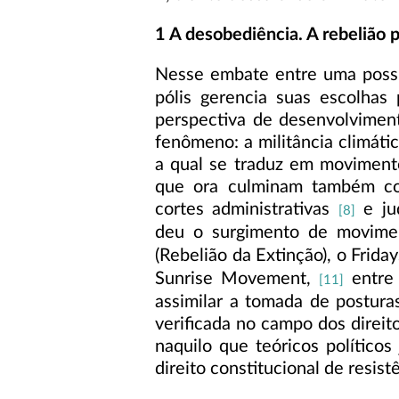
1 A desobediência. A rebelião 
Nesse embate entre uma possí
pólis gerencia suas escolhas 
perspectiva de desenvolvimen
fenômeno: a militância climátic
a qual se traduz em moviment
que ora culminam também co
cortes administrativas
e ju
[8]
deu o surgimento de movimen
(Rebelião da Extinção), o Friday
Sunrise Movement,
entre
[11]
assimilar a tomada de posturas 
verificada no campo dos direit
naquilo que teóricos político
direito constitucional de resist