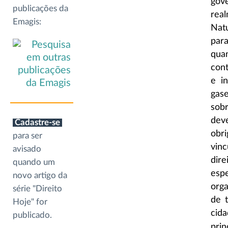
gov
publicações da
rea
Emagis:
Nat
para
qua
con
e i
gase
sobr
dev
Cadastre-se
obr
para ser
vinc
avisado
dir
quando um
esp
novo artigo da
orga
série "Direito
de 
Hoje" for
cid
publicado.
prin