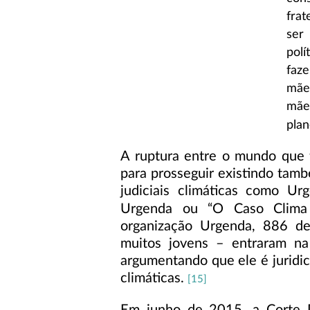
frat
ser
polí
faz
mãe
mãe 
pla
A ruptura entre o mundo que
para prosseguir existindo tamb
judiciais climáticas como Ur
Urgenda ou “O Caso Clima
organização Urgenda, 886 de
muitos jovens – entraram na
argumentando que ele é juridi
climáticas.
[15]