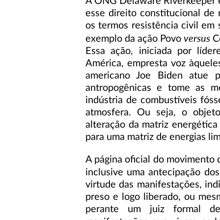
A ONG Delaware Riverkeeper é
esse direito constitucional de 
os termos resistência civil e
versus
exemplo da ação Povo
Co
Essa ação, iniciada por líde
América, empresta voz àquele
americano Joe Biden atue p
antropogênicas e tome as me
indústria de combustíveis fóss
atmosfera. Ou seja, o objet
alteração da matriz energétic
para uma matriz de energias li
A página oficial do movimento d
inclusive uma antecipação dos
virtude das manifestações, in
preso e logo liberado, ou mes
perante um juiz formal de