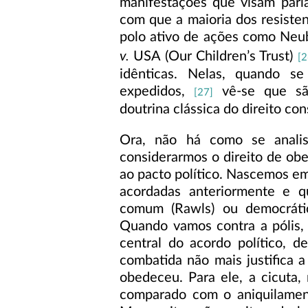
manifestações que visam parl
com que a maioria dos resiste
polo ativo de ações como Neuba
v.
USA (Our Children’s Trust)
[2
idênticas. Nelas, quando s
expedidos,
vê-se que s
[27]
doutrina clássica do direito con
Ora, não há como se analis
considerarmos o direito de ob
ao pacto político. Nascemos em
acordadas anteriormente e 
comum (Rawls) ou democráti
Quando vamos contra a pólis,
central do acordo político, 
combatida não mais justifica 
obedeceu. Para ele, a cicuta
comparado com o aniquilament