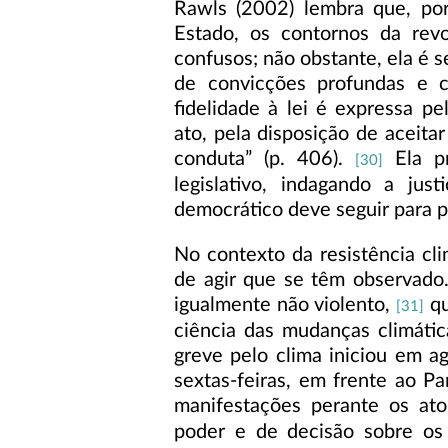
Rawls (2002) lembra que, por
Estado, os contornos da re
confusos; não obstante, ela é s
de convicções profundas e c
fidelidade à lei é expressa pe
ato, pela disposição de aceitar
conduta” (p. 406).
Ela p
[30]
legislativo, indagando a ju
democrático deve seguir para 
No contexto da resistência cl
de agir que se têm observad
igualmente não violento,
qu
[31]
ciência das mudanças climátic
greve pelo clima iniciou em 
sextas-feiras, em frente ao P
manifestações perante os ato
poder e de decisão sobre os