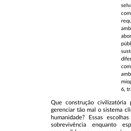
sel
com
requ
amb
abo
públ
sus
dif
com
amb
mío
6, t
Que construção civilizatóri
gerenciar tão mal o sistema cl
humanidade? Essas escolhas
sobrevivência enquanto es