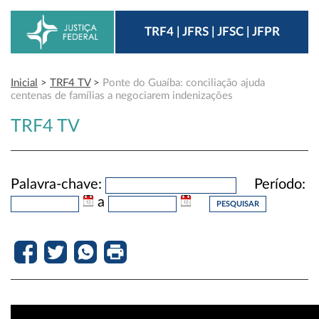
TRF4 | JFRS | JFSC | JFPR
Inicial
>
TRF4 TV
>
Ponte do Guaíba: conciliação ajuda
centenas de famílias a negociarem indenizações
TRF4 TV
Palavra-chave:
Período:
a