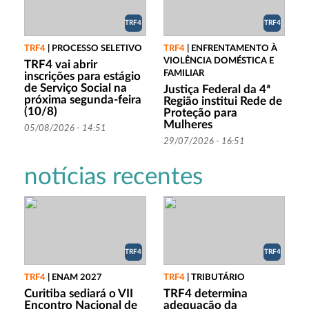
TRF4
TRF4
TRF4
|
PROCESSO SELETIVO
TRF4
|
ENFRENTAMENTO À
VIOLÊNCIA DOMÉSTICA E
TRF4 vai abrir
FAMILIAR
inscrições para estágio
de Serviço Social na
Justiça Federal da 4ª
próxima segunda-feira
Região institui Rede de
(10/8)
Proteção para
Mulheres
05/08/2026 - 14:51
29/07/2026 - 16:51
notícias recentes
TRF4
TRF4
TRF4
|
ENAM 2027
TRF4
|
TRIBUTÁRIO
Curitiba sediará o VII
TRF4 determina
Encontro Nacional de
adequação da