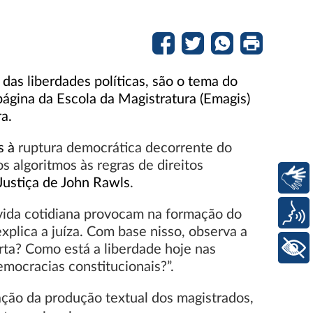
das liberdades políticas, são o tema do
página da Escola da Magistratura (Emagis)
a.
s à
ruptura democrática decorrente do
s algoritmos às regras de direitos
Libras
Justiça de John Rawls
.
a vida cotidiana provocam na formação do
Voz
xplica a juíza. Com base nisso, observa a
rta? Como está a liberdade hoje nas
+ Acessibilidade
mocracias constitucionais?”.
ação da produção textual dos magistrados,