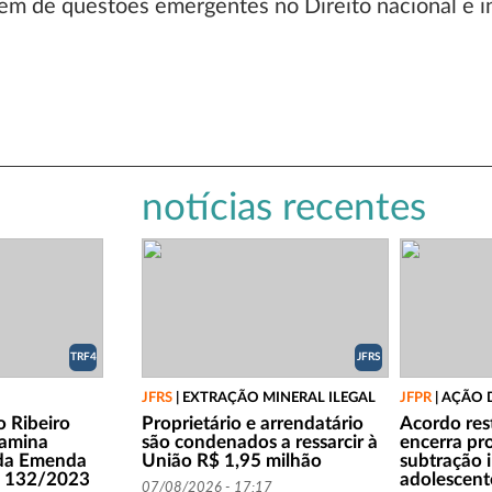
tem de questões emergentes no Direito nacional e i
notícias recentes
TRF4
JFRS
JFRS
|
EXTRAÇÃO MINERAL ILEGAL
JFPR
|
AÇÃO 
o Ribeiro
Proprietário e arrendatário
Acordo rest
xamina
são condenados a ressarcir à
encerra pr
 da Emenda
União R$ 1,95 milhão
subtração 
nº 132/2023
adolescen
07/08/2026 - 17:17