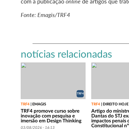
online
com a publicação
de artigos que tra
Fonte: Emagis/TRF4
notícias relacionadas
TRF4
TRF4
|
EMAGIS
TRF4
|
DIREITO HOJE
TRF4 promove curso sobre
Artigo do ministr
inovação com pesquisa e
Dantas do STJ e
imersão em Design Thinking
impactos penais
Constitucional 
03/08/2026 - 16:13