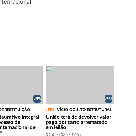
nternacional.
JFPR
JFRS
DE RESTITUIÇÃO
JFRS
|
VÍCIO OCULTO ESTRUTURAL
aurativo integral
União terá de devolver valor
ocesso de
pago por carro arrematado
internacional de
em leilão
te
06/08/2026 - 17:53