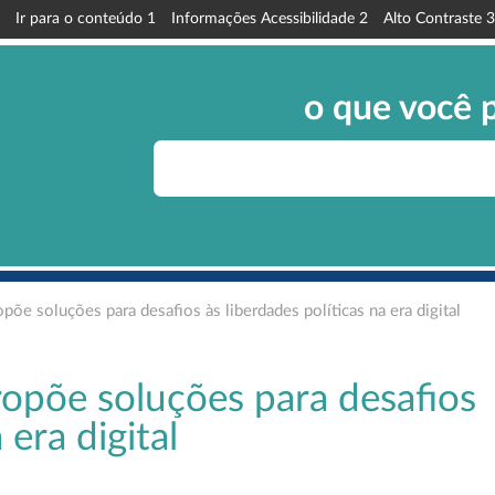
Ir para o conteúdo
1
Informações Acessibilidade
2
Alto Contraste
3
o que você 
opõe soluções para desafios às liberdades políticas na era digital
propõe soluções para desafios
 era digital