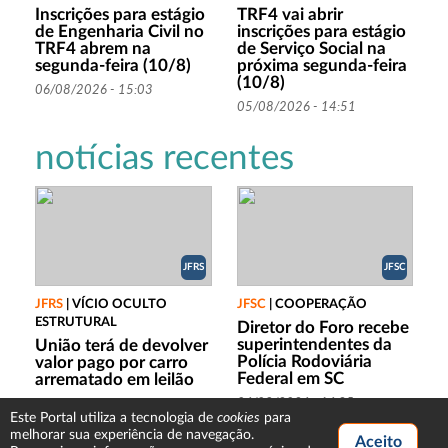
Inscrições para estágio
TRF4 vai abrir
de Engenharia Civil no
inscrições para estágio
TRF4 abrem na
de Serviço Social na
segunda-feira (10/8)
próxima segunda-feira
(10/8)
06/08/2026 - 15:03
05/08/2026 - 14:51
notícias recentes
JFRS
JFSC
JFRS
|
VÍCIO OCULTO
JFSC
|
COOPERAÇÃO
ESTRUTURAL
Diretor do Foro recebe
superintendentes da
União terá de devolver
Polícia Rodoviária
valor pago por carro
Federal em SC
arrematado em leilão
06/08/2026 - 16:35
06/08/2026 - 17:53
cookies
Este Portal utiliza a tecnologia de
para
melhorar sua experiência de navegação.